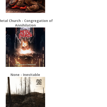
etal Church - Congregation of
Annihilation
None - Inevitable