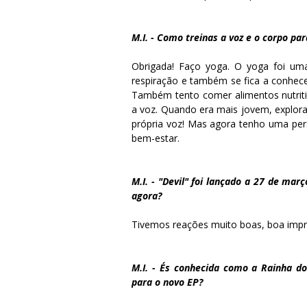
M.I. - Como treinas a voz e o corpo pa
Obrigada! Faço yoga. O yoga foi um
respiração e também se fica a conhec
Também tento comer alimentos nutriti
a voz. Quando era mais jovem, explora
própria voz! Mas agora tenho uma per
bem-estar.
M.I. - "Devil" foi lançado a 27 de ma
agora?
Tivemos reações muito boas, boa impr
M.I. - És conhecida como a Rainha do
para o novo EP?