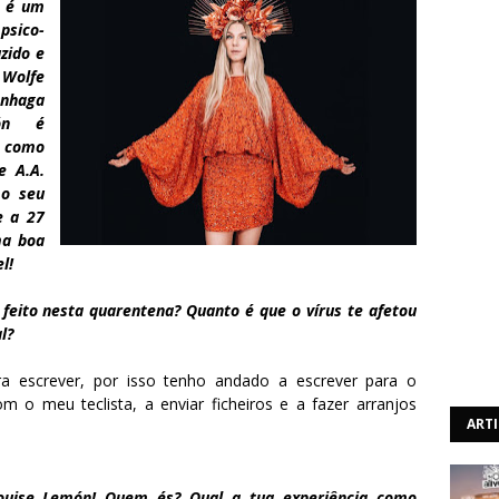
e é um
psico-
zido e
 Wolfe
enhaga
ón é
s como
e A.A.
 o seu
e a 27
ma boa
l!
 feito nesta quarentena? Quanto é que o vírus te afetou
l?
 escrever, por isso tenho andado a escrever para o
 o meu teclista, a enviar ficheiros e a fazer arranjos
ART
Louise Lemón! Quem és? Qual a tua experiência como