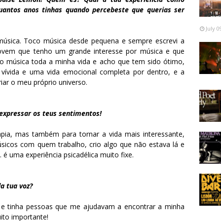
uantos anos tinhas quando percebeste que querias ser
July 0
 música. Toco música desde pequena e sempre escrevi a
jovem que tenho um grande interesse por música e que
do música toda a minha vida e acho que tem sido ótimo,
vívida e uma vida emocional completa por dentro, e a
ar o meu próprio universo.
 expressar os teus sentimentos!
apia, mas também para tornar a vida mais interessante,
icos com quem trabalho, crio algo que não estava lá e
 é uma experiência psicadélica muito fixe.
da tua voz?
 e tinha pessoas que me ajudavam a encontrar a minha
ito importante!