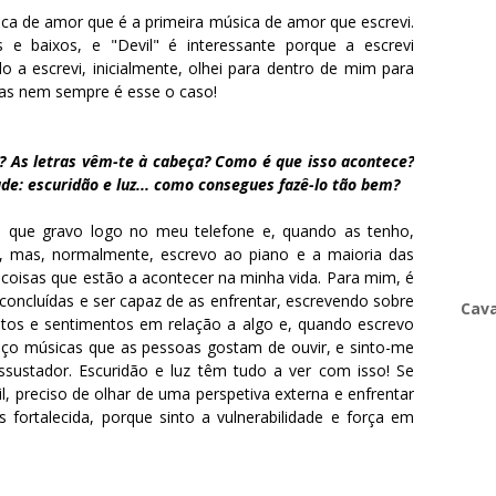
a de amor que é a primeira música de amor que escrevi.
e baixos, e "Devil" é interessante porque a escrevi
 a escrevi, inicialmente, olhei para dentro de mim para
mas nem sempre é esse o caso!
a? As letras vêm-te à cabeça? Como é que isso acontece?
e: escuridão e luz... como consegues fazê-lo tão bem?
s que gravo logo no meu telefone e, quando as tenho,
s, mas, normalmente, escrevo ao piano e a maioria das
e coisas que estão a acontecer na minha vida. Para mim, é
concluídas e ser capaz de as enfrentar, escrevendo sobre
Cava
tos e sentimentos em relação a algo e, quando escrevo
faço músicas que as pessoas gostam de ouvir, e sinto-me
sustador. Escuridão e luz têm tudo a ver com isso! Se
cil, preciso de olhar de uma perspetiva externa e enfrentar
s fortalecida, porque sinto a vulnerabilidade e força em