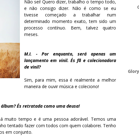
Não sei! Quero dizer, trabalho o tempo todo,
e não consigo dizer. Não é como se eu
tivesse começado a trabalhar num
determinado momento exato, tem sido um
processo contínuo. Bem, talvez quatro
meses.
M.I. - Por enquanto, será apenas um
lançamento em vinil. És fã e colecionadora
de vinil?
Glor
Sim, para mim, essa é realmente a melhor
maneira de ouvir música e coleciono!
do álbum? És retratada como uma deusa!
 há muito tempo e é uma pessoa adorável. Temos uma
enho tentado fazer com todos com quem colaborei. Tenho
mos em conjunto.