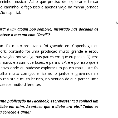
minho musical. Acho que preciso de explorar e tentar
o caminho, e faço isso e apenas viajo na minha jornada
ão especial.
M
art” é um álbum pop sombrio, inspirado nas décadas de
contece o mesmo com “Devil”?
um foi muito produzido, foi gravado em Copenhaga, eu
ork, portanto foi uma produção muito grande e estou
 gravação, houve algumas partes em que eu pensei “Quero
riativo, é assim que fazes, e para o EP, e é por isso que é
iativo onde eu pudesse explorar um pouco mais. Este foi
abalha muito comigo, e fizemo-lo juntos e gravamos na
to realista e muito brusco, no sentido de que parece uma
ocessos muito diferentes.
Numa publicação no Facebook, escreveste: “Eu conheci um
abo em mim. Acontece que o diabo era ele.” Todas as
eu coração e alma?