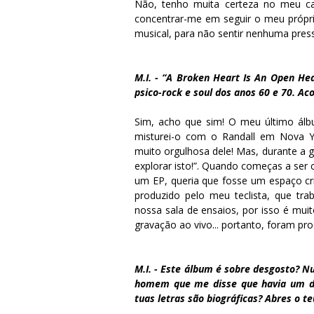
Não, tenho muita certeza no meu ca
concentrar-me em seguir o meu própri
musical, para não sentir nenhuma press
M.I. - “A Broken Heart Is An Open He
psico-rock e soul dos anos 60 e 70. A
Sim, acho que sim! O meu último álb
misturei-o com o Randall em Nova Y
muito orgulhosa dele! Mas, durante a
explorar isto!”. Quando começas a ser c
um EP, queria que fosse um espaço cr
produzido pelo meu teclista, que tr
nossa sala de ensaios, por isso é mui
gravação ao vivo... portanto, foram pr
M.I. - Este álbum é sobre desgosto? 
homem que me disse que havia um di
tuas letras são biográficas? Abres o t