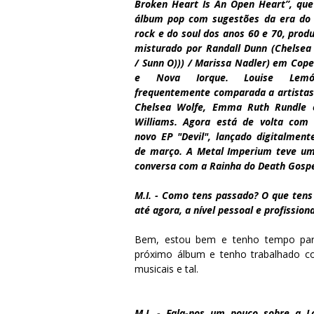
Broken Heart Is An Open Heart”, qu
álbum pop com sugestões da era do 
rock e do soul dos anos 60 e 70, produ
misturado por Randall Dunn (Chelsea
/ Sunn O))) / Marissa Nadler) em Cop
e Nova Iorque. Louise Lem
frequentemente comparada a artista
Chelsea Wolfe, Emma Ruth Rundle 
Williams. Agora está de volta com
novo EP "Devil", lançado digitalment
de março. A Metal Imperium teve u
conversa com a Rainha do Death Gospe
M.I. - Como tens passado? O que tens
até agora, a nível pessoal e profissiona
Bem, estou bem e tenho tempo para
próximo álbum e tenho trabalhado com
musicais e tal.
M.I. - Fala-nos um pouco sobre a 