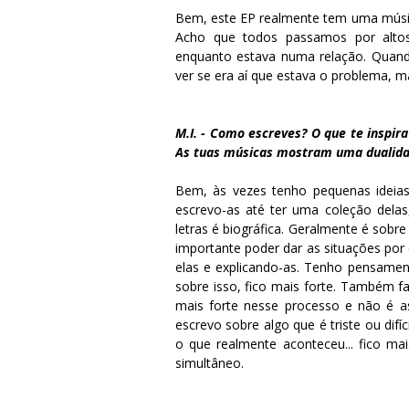
Bem, este EP realmente tem uma músic
Acho que todos passamos por altos 
enquanto estava numa relação. Quando
ver se era aí que estava o problema, 
M.I. - Como escreves? O que te inspir
As tuas músicas mostram uma dualidad
Bem, às vezes tenho pequenas ideia
escrevo-as até ter uma coleção dela
letras é biográfica. Geralmente é sobr
importante poder dar as situações por 
elas e explicando-as. Tenho pensamen
sobre isso, fico mais forte. Também 
mais forte nesse processo e não é as
escrevo sobre algo que é triste ou difí
o que realmente aconteceu... fico mai
simultâneo.