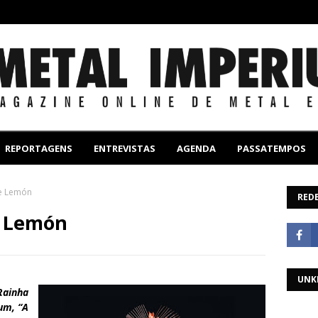
REPORTAGENS
ENTREVISTAS
AGENDA
PASSATEMPOS
se Lemón
REDE
e Lemón
UNK
Rainha
um, “A