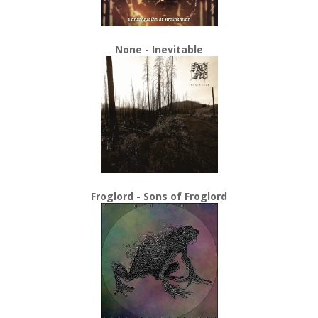
None - Inevitable
Froglord - Sons of Froglord