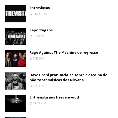
Entrevistas
11:01 P.m.
Reportagens
9:14 P.m.
Rage Against The Machine de regresso
7:40 P.m.
Dave Grohl pronuncia-se sobre a escolha de
não tocar músicas dos Nirvana
7:22 P.m.
Entrevista aos Heavenwood
11:33 P.m.