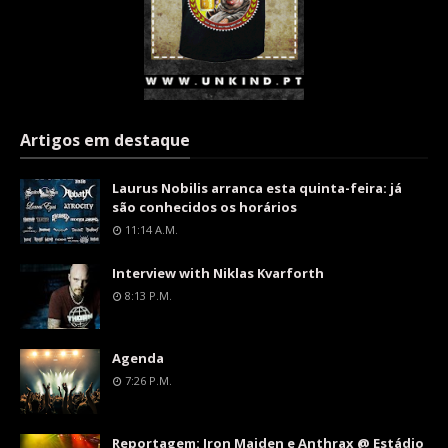
Artigos em destaque
Laurus Nobilis arranca esta quinta-feira: já
são conhecidos os horários
11:14 A.m.
Interview with Niklas Kvarforth
8:13 P.m.
Agenda
7:26 P.m.
Reportagem: Iron Maiden e Anthrax @ Estádio