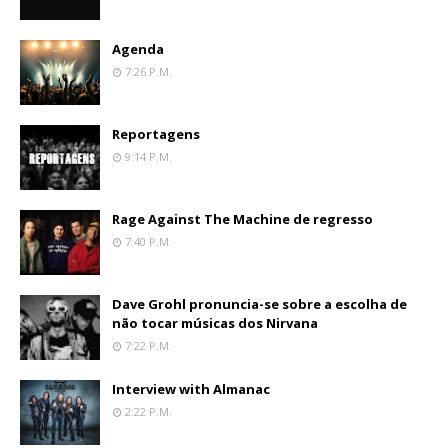
Agenda
7:26 P.m.
Reportagens
9:14 P.m.
Rage Against The Machine de regresso
7:40 P.m.
Dave Grohl pronuncia-se sobre a escolha de
não tocar músicas dos Nirvana
7:22 P.m.
Interview with Almanac
2:22 P.m.