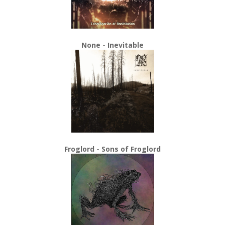
None - Inevitable
Froglord - Sons of Froglord