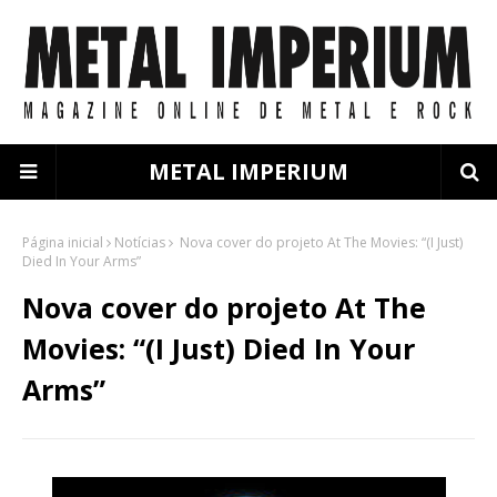
METAL IMPERIUM
Página inicial
Notícias
Nova cover do projeto At The Movies: “(I Just)
Died In Your Arms”
Nova cover do projeto At The
Movies: “(I Just) Died In Your
Arms”