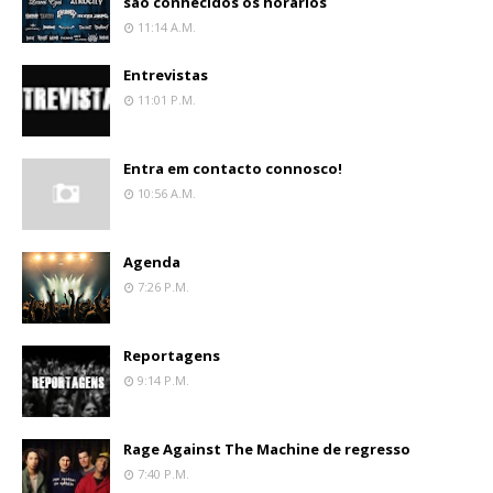
são conhecidos os horários
11:14 A.m.
Entrevistas
11:01 P.m.
Entra em contacto connosco!
10:56 A.m.
Agenda
7:26 P.m.
Reportagens
9:14 P.m.
Rage Against The Machine de regresso
7:40 P.m.