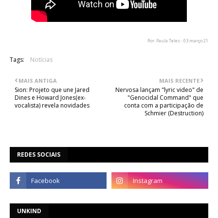
Por: Paula Teles - 03 março 21
Tags:
Notícias
MAIS ANTIGA
MAIS RECENTE
Sion: Projeto que une Jared
Nervosa lançam "lyric video" de
Dines e Howard Jones(ex-
"Genocidal Command" que
vocalista) revela novidades
conta com a participação de
Schmier (Destruction)
REDES SOCIAIS
UNKIND