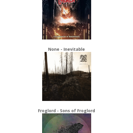
None - Inevitable
Froglord - Sons of Froglord