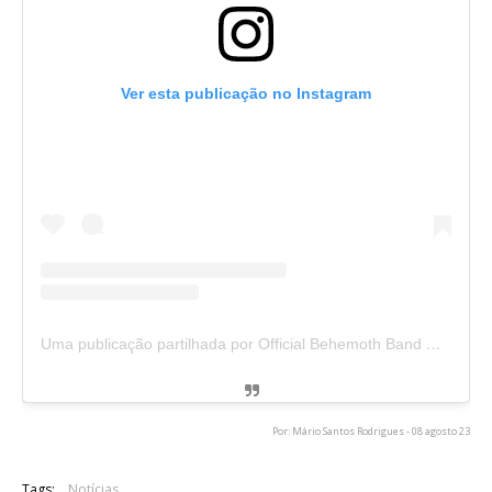
Ver esta publicação no Instagram
Uma publicação partilhada por Official Behemoth Band Merch (@behemothwebstore)
Por: Mário Santos Rodrigues - 08 agosto 23
Tags:
Notícias