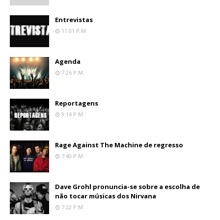
Entrevistas
11:01 P.m.
Agenda
7:26 P.m.
Reportagens
9:14 P.m.
Rage Against The Machine de regresso
7:40 P.m.
Dave Grohl pronuncia-se sobre a escolha de
não tocar músicas dos Nirvana
7:22 P.m.