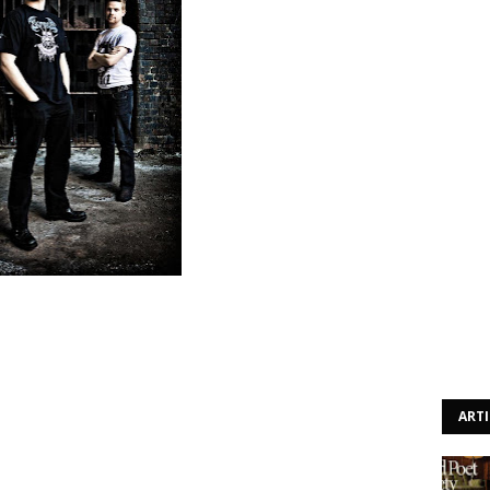
início ás gravações do que virá a ser o seu novo registo
nstelation Of The Black Widow" de 2009 deverá ser
ndlelight Records.
r o processo de gravação ainda esta semana - "todas as
terminar as partes vocais de apenas 3 temas."
ART