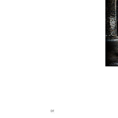
Os Britânicos Anaal Nathrakh já deram 
de originais. O sucessor de "In The Co
lançado no início de 2011 através da Ca
Segundo o grupo - que espera finaliza
músicas estão completas, faltando só 
DF