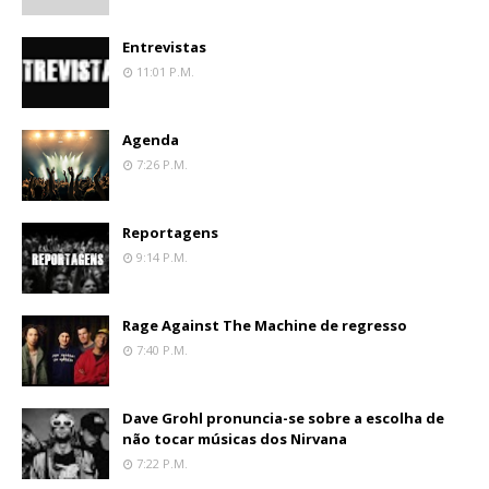
Entrevistas
11:01 P.m.
Agenda
7:26 P.m.
Reportagens
9:14 P.m.
Rage Against The Machine de regresso
7:40 P.m.
Dave Grohl pronuncia-se sobre a escolha de
não tocar músicas dos Nirvana
7:22 P.m.