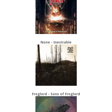
None - Inevitable
Froglord - Sons of Froglord