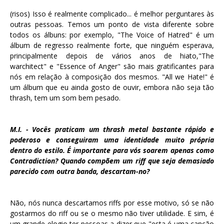
(risos) Isso é realmente complicado... é melhor perguntares às
outras pessoas. Temos um ponto de vista diferente sobre
todos os álbuns: por exemplo, "The Voice of Hatred" é um
álbum de regresso realmente forte, que ninguém esperava,
principalmente depois de vários anos de hiato,"The
warchitect" e "Essence of Anger" são mais gratificantes para
nós em relação à composição dos mesmos. "All we Hate!" é
um álbum que eu ainda gosto de ouvir, embora não seja tão
thrash, tem um som bem pesado.
M.I. - Vocês praticam um thrash metal bastante rápido e
poderoso e conseguiram uma identidade muito própria
dentro do estilo. É importante para vós soarem apenas como
Contradiction? Quando compõem um riff que seja demasiado
parecido com outra banda, descartam-no?
Não, nós nunca descartamos riffs por esse motivo, só se não
gostarmos do riff ou se o mesmo não tiver utilidade. E sim, é
um grande elogio ter pessoas a dizer que "esta é uma canção