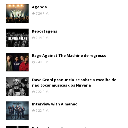
Agenda
7:26 P.m.
Reportagens
9:14 P.m.
Rage Against The Machine de regresso
7:40 P.m.
Dave Grohl pronuncia-se sobre a escolha de
não tocar músicas dos Nirvana
7:22 P.m.
Interview with Almanac
2:22 P.m.