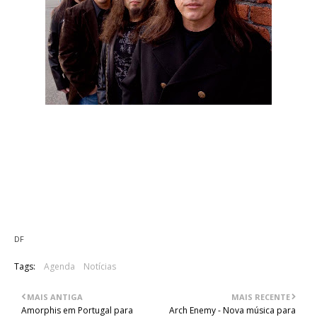
Segundo a informação que consta no
website oficial
dos
Queensryche, o grupo será uma das bandas de abertura do
concerto de Judas Priest em solo nacional.
Recorde-se que a visita do lendário grupo britânico, está
marcada para o dia 27 de Julho deste ano, no Pavilhão
Atlântico.
DF
Tags:
Agenda
Notícias
MAIS ANTIGA
MAIS RECENTE
Amorphis em Portugal para
Arch Enemy - Nova música para