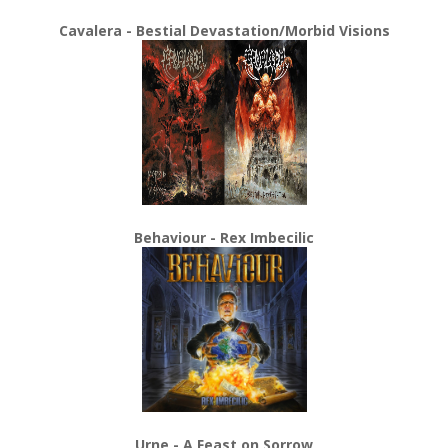
Cavalera - Bestial Devastation/Morbid Visions
Behaviour - Rex Imbecilic
Urne - A Feast on Sorrow