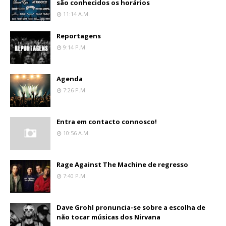
são conhecidos os horários
11:14 A.m.
Reportagens
9:14 P.m.
Agenda
7:26 P.m.
Entra em contacto connosco!
10:56 A.m.
Rage Against The Machine de regresso
7:40 P.m.
Dave Grohl pronuncia-se sobre a escolha de
não tocar músicas dos Nirvana