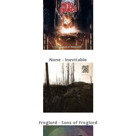
None - Inevitable
Froglord - Sons of Froglord