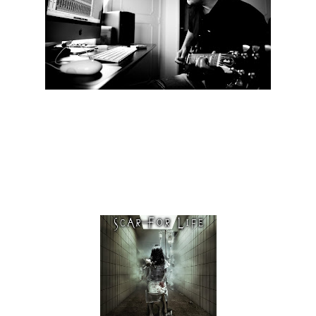
"3 Minute Silence" é o nome do novo álbum de Scar For Life,
o primeiro com o seu novo vocalista Leonel Silva. Segundo o
mentor deste projecto, Alexandre Santos, o novo registo irá
contar com vários convidados especiais, cujos nomes serão
avançados em breve e deverá ser gravado no início do
próximo ano. Por enquanto, abaixo pode ser vista a capa
deste novo registo de estúdio dos Scar For Life.