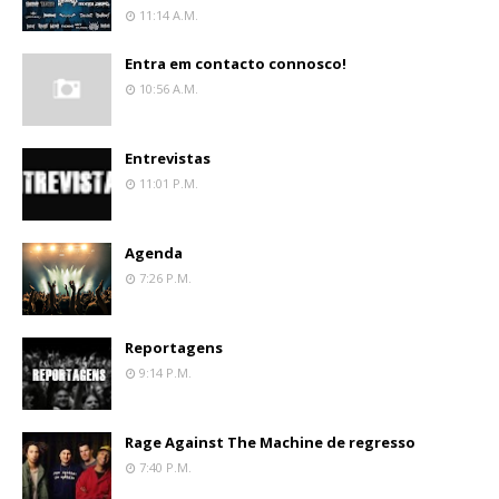
11:14 A.m.
Entra em contacto connosco!
10:56 A.m.
Entrevistas
11:01 P.m.
Agenda
7:26 P.m.
Reportagens
9:14 P.m.
Rage Against The Machine de regresso
7:40 P.m.