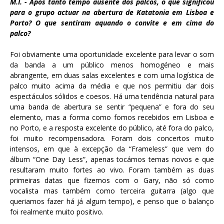
M.I. - Após tanto tempo ausente dos palcos, o que significou
para o grupo actuar na abertura de Katatonia em Lisboa e
Porto? O que sentiram aquando o convite e em cima do
palco?
Foi obviamente uma oportunidade excelente para levar o som
da banda a um público menos homogéneo e mais
abrangente, em duas salas excelentes e com uma logística de
palco muito acima da média e que nos permitiu dar dois
espectáculos sólidos e coesos.
Há uma tendência natural para
uma banda de abertura se sentir “pequena” e fora do seu
elemento, mas a forma como fomos recebidos em Lisboa e
no Porto, e a resposta excelente do público, até fora do palco,
foi muito recompensadora. Foram dois concertos muito
intensos, em que à excepção da “Frameless” que vem do
álbum “One Day Less”, apenas tocámos temas novos e que
resultaram muito fortes ao vivo.
Foram também as duas
primeiras datas que fizemos com o Gary, não só como
vocalista mas também como terceira guitarra (algo que
queriamos fazer há já algum tempo), e penso que o balanço
foi realmente muito positivo.