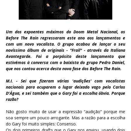
Um dos expoentes máximos do Doom Metal Nacional, os
Before The Rain regressaram este ano aos lançamentos e
com um novo vocalista. O grupo acabou de lançar o seu
novíssimo álbum de originais - "Frail" - através da Italiana
Avantegarde. Foi a porpósito deste lançamento que
estivémos à conversa com o baixista do grupo Pedro Daniel,
que nos contou acerca desta nova fase dos Before The Rain.
M.I. - Sei que fizeram várias 'audições' com vocalistas
nacionais para ocuparem o lugar deixado vago pelo Carlos
D'Água, e sei também que o Gary foi a escolha óbvia. Porque
razão?
Não gosto muito de usar a expressão “audição” porque me
soa sempre um pouco arrogante. Mas a razão para a escolha
do Gary foi muito simples: Consenso.
Os dois primeiros drafts que o Gary nos enviou, usando dois