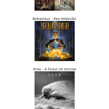
Behaviour - Rex Imbecilic
Urne - A Feast on Sorrow