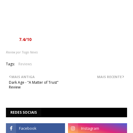
desassociar, mesmo com as diferenças óbvias entre uma
banda e outra, mas “Empyrean” é um disco muito agradável e
que vai fazer com que quem o oiça volte a ouvir por mais que
duas vezes, tanto pela sua acessibilidade como pela sua
qualidade, mesmo estando longe de ser perfeito.
Nota:
7.4/10
Review por Tiago Neves
Tags:
Reviews
MAIS ANTIGA
MAIS RECENTE
Dark Age - "A Matter of Trust"
Review
REDES SOCIAIS