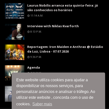
Laurus Nobilis arranca esta quinta-feira: já
são conhecidos os horários
11:14 A.m.
Interview with Niklas Kvarforth
8:13 P.m.
Reportagem: Iron Maiden e Anthrax @ Estádio
da Luz, Lisboa - 07.07.2026
9:36 P.m.
Agenda
7:26 P.m.
Este website utiliza cookies para ajudar a
disponibilizar os nossos serviços, para
Interview with Silent Skies
personalizar anúncios e analisar o tráfego. Ao
8:06 P.m.
utilizar este website , concorda com o uso de
cookies.
Saber mais