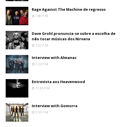
Rage Against The Machine de regresso
7:40 P.m.
Dave Grohl pronuncia-se sobre a escolha de
não tocar músicas dos Nirvana
7:22 P.m.
Interview with Almanac
2:22 P.m.
Entrevista aos Heavenwood
11:33 P.m.
Interview with Gomorra
3:10 P.m.