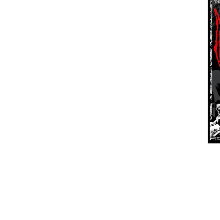
Recordamos que, no próximo dia 18 de
americanos Master, os holandeses E
custo de 15€ e estará à venda no própr
Horários previstos:
Abertura de Bilheteira: 18h00