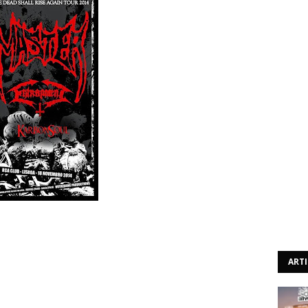
 Novembro, no RCA Club (Lisboa), vão actuar os norte-
ntrapment e os nacionais Karbonsoul. O bilhete tem o
io dia.
ART