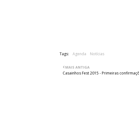
Abertura de Portas: 21h00
Karbonsoul - 21h30
Entrapment - 22h15
Master - 23h10
Tags:
Agenda
Notícias
MAIS ANTIGA
Casainhos Fest 2015 - Primeiras confirmaç