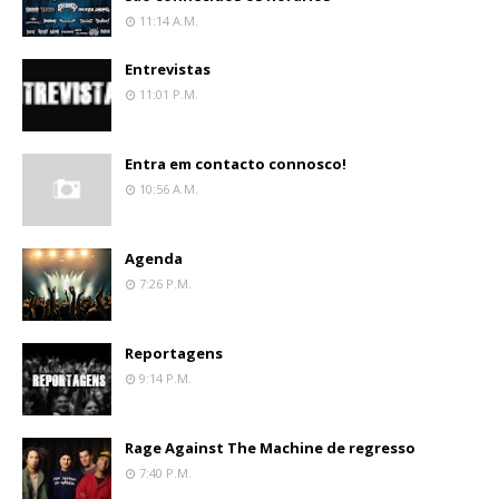
11:14 A.m.
Entrevistas
11:01 P.m.
Entra em contacto connosco!
10:56 A.m.
Agenda
7:26 P.m.
Reportagens
9:14 P.m.
Rage Against The Machine de regresso
7:40 P.m.