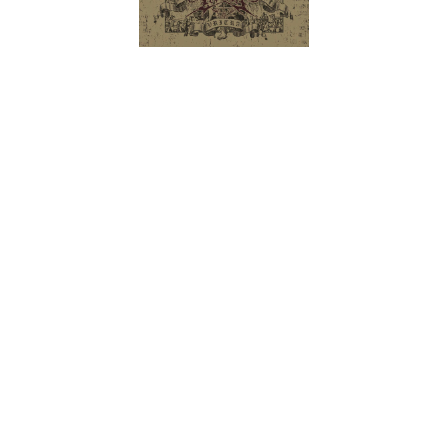
Segunda descarga black metal para os gregos Devathorn,
após oito anos de silêncio (pelo menos no que diz respeito a
álbuns de originais, já que lançaram dois splits, um em 2010 e
outro em 2013. Para quem chegou só agora, podemos dizer
apenas uma palavra e a coisa ficar bem resumida: Behemoth.
Simples como isto. É a primeira coisa que nos surge na cabeça
ao ouvir o tema de abertura “Veritas Universalis”, sem no
entanto soar uma cópia deslavada ou sequer ter o mesmo
nível de intensidade que os polacos conseguiram atingir no
momento presente, com o seu último álbum de originais. Mas
mesmo assim existem muitas semelhanças, separadas pela
diferença que os Devathorn têm um pé mais fincado no black
metal.
Outra coisa que salta logo à vista é a duração deste trabalho.
Com onze músicas e com grande parte das músicas acima
dos cinco minutos (com “Promethean Descent” a ultrapassar