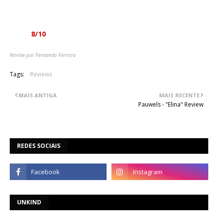
demasiado denso, apesar dos lugares comuns, para que se
ouça apenas uma vez.
Nota:
8/10
Review por Fernando Ferreira
Tags:
Reviews
MAIS ANTIGA
MAIS RECENTE
Pauwels - "Elina" Review
REDES SOCIAIS
UNKIND