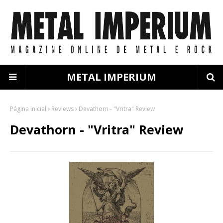
METAL IMPERIUM
Página inicial
Reviews
Devathorn - "Vritra" Review
Devathorn - "Vritra" Review