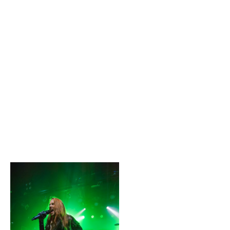
do mais recente disco revelou-se acertada, tendo resultado
bem ao vivo, perante um público entusiasta. "The Fateful
Dark" é, sem dúvida, o mais forte dos três álbuns dos Savage
Messiah, mostrando evolução em relação aos seus
antecessores. Ao vivo, estes temas e a intensa actuação da
banda, mostraram uma sonoridade que anda longe das típicas
propostas de thrash metal que invadiram o mercado nos
últimos anos, com uma injecção de heavy metal que os
distingue de outros grupos que têm menos para dar. O
quarteto, na curta meia hora a que teve direito, naquela que
foi a sua estreia em solo português (o que foi referido pelo
vocalista/guitarrista Dave Silver), deixou uma óptima
impressão e deixou os espectadores bem aquecidos para o
que vinha em seguida.
Os Huntress mostraram
que também são uma
banda acima da média e
não apenas um nome que
sobressai apenas por ter
uma vocalista na sua