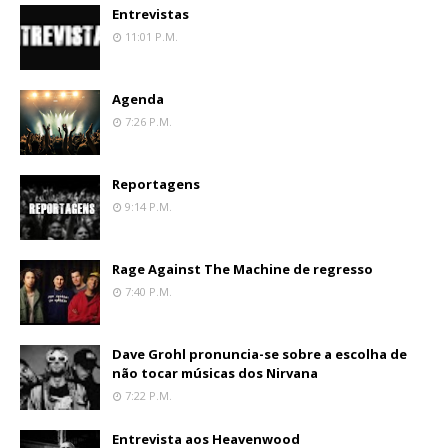
Entrevistas
11:01 P.m.
Agenda
7:26 P.m.
Reportagens
9:14 P.m.
Rage Against The Machine de regresso
7:40 P.m.
Dave Grohl pronuncia-se sobre a escolha de
não tocar músicas dos Nirvana
7:22 P.m.
Entrevista aos Heavenwood