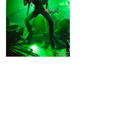
formação. É certo de Jill
Janus dá nas vistas mas a
música destes californianos
tem boas ideias e a voz da
cantora é singular. A
franzina vocalista que,
segundo consta, no
passado pousou para a
playboy, em palco
destacou-se pela sua
competentíssima
performance vocal e destemida presença. Já em finais de
2012, quando visitaram o Paradise Garage, com a missão de
abrir para os Dragonforce, os Huntress deram boa conta de si.
Agora, mais conhecidos e fortes em palco, já começam a
justificar uma presença em Portugal em nome próprio. De
certeza, que muitos dos presentes nestes concertos da
banda, em Portugal, corresponderão à chamada. Não foram
só de temas dos seus dois discos que os Huntress
presentearam o público presente. As novas músicas "Harsh
Times On Planet Stoked" e "Flesh" foram debitadas no
Paradise Garage, sendo bem recebidas, dando sinal que vem