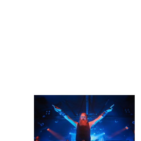
aí o terceiro disco dos Huntress e, provavelmente, uma nova
passagem da banda pelo nosso país. A base da música
praticada pela banda de Jill Janus e companhia é o heavy
metal. No entanto, a voz distinta da frontwoman e a mescla
com elementos thrash e mesmo black metal, traduz-se numa
agradável sonoridade. Os melhores momentos deste concerto
estavam guardados para o final: "I Want to Fuck You to
Death", cuja letra foi escrita em parceria entre a vocalista e o
lendário Lemmy Kilmister, teve direito a um público a cantar o
refrão e "Eight of Swords", um dos melhores e mais
conhecidos temas da banda, até à data, fechou em grande o
concerto com Jill Janus a vociferar com toda a convicção, "Let
the Witches In".
Após uma
missão
bem
cumprida
por parte
das bandas
de suporte,