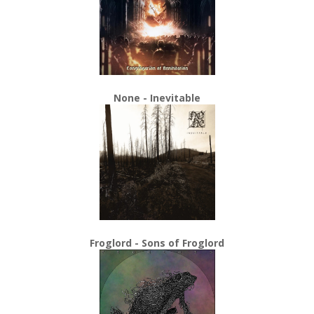
None - Inevitable
Froglord - Sons of Froglord