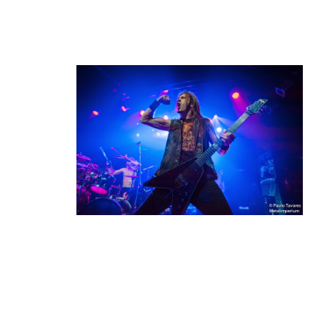
do metal – como é o caso dos Amon Amarth – trazem bandas
para a sua abertura que não se afiguram como mais-valias
para o espectáculo, desta vez não foi o caso.
Os ingleses
Savage
Messiah
estiveram
longe de
uma
actuação e
recepção
mornas.
Os fãs de
Amon
Amarth mostraram abertura para apreciar e participar nos
outros concertos da noite, mas é certo que as bandas
também fizeram por isso. O jovem colectivo londrino,
formado em 2007, já editou três álbuns na sua carreira, mas
foi na novidade "The Fateful Dark", que basearam na
totalidade, a sua performance. Essa escolha em tocar temas