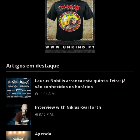
Artigos em destaque
Laurus Nobilis arranca esta quinta-feira: já
são conhecidos os horários
11:14 A.m.
Interview with Niklas Kvarforth
8:13 P.m.
Agenda