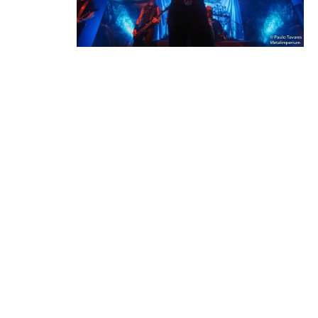
que
abrilhantar
am esta
noite, foi a
fez dos vikings Amon Amarth entrarem em palco, para mais
um regresso triunfante ao nosso país. Os fãs da banda
mostraram mais uma vez que são fiéis seguidores da mesma
e encheram o Paradise Garage, prontos, novamente, para a
batalha. Quem não batalha em cima de palco é o quinteto
sueco, que está todo junto desde o ano de lançamento do
primeiro álbum, o que se traduz numa impressionante coesão
do grupo, ao vivo. Aqui não há membros que se destaquem
ou que queiram para si próprios o protagonismo, todos
actuam em harmonia e o resultado final são grandes músicas
tocadas como deve de ser, o que se traduz em grandes
concertos. É certo que os Amon Amarth, tanto ao vivo como
em álbum, não falham. E assim foi na sala de espectáculos
lisboeta. Os nórdicos trouxeram a terras lusas um
alinhamento de luxo, que percorreu quase todos os seus
discos, embora baseado, principalmente, nos seus trabalhos
mais recentes. Mostrando que apreciam todos os álbuns dos