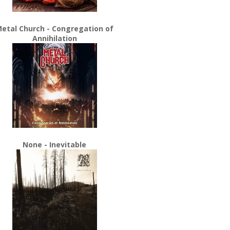
etal Church - Congregation of
Annihilation
None - Inevitable