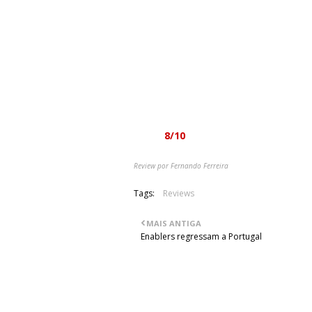
O álbum flui bem, evidenciando toq
veteranas - e muitas vezes nem dessa
excelentes exemplos de como o heavy
intacto todo o seu charme assim como 
subgéneros, como o power metal ou th
que é difícil de se cansar. Os The 
moda, mas o seu som é de qualidade i
pessada.
Nota:
8/10
Review por Fernando Ferreira
Tags:
Reviews
MAIS ANTIGA
Enablers regressam a Portugal