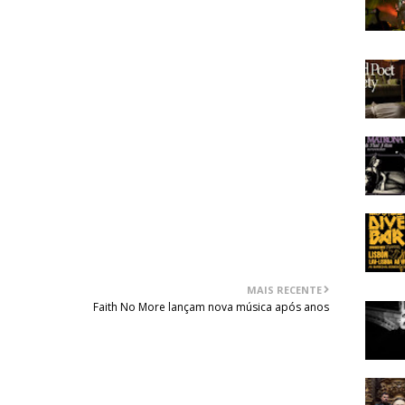
ues de classe que está apenas ao alcance de bandas
s. "Nightstalker", "Out Of Touch" e o tema título são
 metal ainda é capaz de se manter relevante, mantendo
o interesse, isto sem haver qualquer mistura com outros
rash. Hard'n'heavy como há muito tempo não se ouvia e
Deep podem não ser uma banda nova nem tocar o som da
nquestionável, para quem gostar da tradição da música
MAIS RECENTE
Faith No More lançam nova música após anos