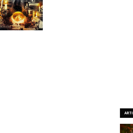
a nova mas a sua história remonta ao auge da cena da
hamava Deep Machine, tendo algumas ligações com os
an. Não é claro como é que a situação evoluiu mas o que
taram ao activo enquanto estes The Deep, compostos
e, decidiram mudar a sua designação por não ter os
que temos aqui são apenas da NWOBHM é de esperar que o
o. É expectável e não é certo.
dez, até pode enganar com a sua energia, dando repentes
to, no entanto, as que se seguem ("You Take My Breath
se" ) revelam o verdadeiro foco da banda, mais próximo
avy metal característico das ilhas inglesas (Def Leppard
ART
no decorrer deste trabalho), no entanto, não existe
som é igualmente poderoso e com uma qualidade ímpar.