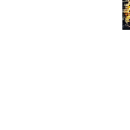
Os The Deep podem parecer uma band
NWOBHM, quando a banda ainda se c
Angel Witch através do seu ex-frontm
é certo é que os Deep Machine vol
também por membros dos Deep Machin
direitos sobre o nome. Se as raízes 
que se tenha aqui seja exactamente iss
"The Rider", a primeira malha destas 
de um heavy metal leve mas irrequie
Away", "Cold Hearted" e "Turn Me Loo
do hard rock do que propriamente do he
é um nome que surge algumas vezes 
propriamente uma desilusão já que o 