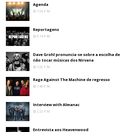
Agenda
7:26 P.m.
Reportagens
9:14 P.m.
Dave Grohl pronuncia-se sobre a escolha de
não tocar músicas dos Nirvana
7:22 P.m.
Rage Against The Machine de regresso
7:40 P.m.
Interview with Almanac
2:22 P.m.
Entrevista aos Heavenwood