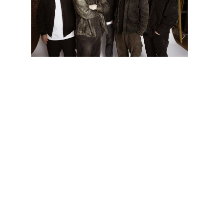
"Superhero" é o nome da nova música de Faith No More e já
está disponível
online
(no vídeo que disponibilizamos abaixo).
Estará disponível em vinil de sete polegadas, a 17 de Março, e
a versão digital sai no dia 31 do mesmo mês.
O teclista da banda, Roddy Bottum, explicou, numa entrevista,
o motivo que os levou a trabalhar no novo álbum, desde 1997:
"Nós estávamos aborrecidos com o que estávamos a fazer, e
sentimos que há muita gente lá fora que olha para nós para
se inspirar pelo que fazemos. Tocar músicas antigas num
grande palco com muita gente a assistir várias vezes, parecia
muito barato e fácil, um sítio demasiado seguro para se estar.
Isso não mostra aquilo que somos".
A banda californiana anunciou no ano passado que está a