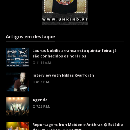
Artigos em destaque
Laurus Nobilis arranca esta quinta-feira: já
são conhecidos os horários
11:14 A.m.
Interview with Niklas Kvarforth
8:13 P.m.
Agenda
7:26 P.m.
Reportagem: Iron Maiden e Anthrax @ Estádio