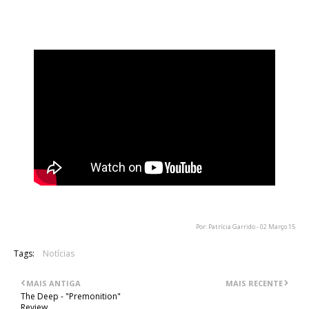
gravar o novo álbum "Sol Invictus", cujo lançamento está
definido para 19 de Maio deste ano.
Por: Patrícia Garrido - 02 Março 15
Tags:
Notícias
MAIS ANTIGA
MAIS RECENTE
The Deep - "Premonition"
Review