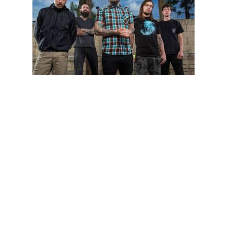
Justin Lowe (localizado na ponta esquerda da fotografia
acima), ex-guitarrista e membro fundador dos After The
Burial, foi encontrado morto no último dia 21 de Julho, terça-
feira, junto ao rio de St. Croix. Tinha 32 anos e tinha sido dado
como desaparecido três dias antes.
De acordo com o jornal River Falls Journal, no local não foram
encontradas provas de crime, sendo que alegadamente, este
falecimento deverá ter sido resultado de uma queda.
Dizer ainda que o guitarrista tinha saído dos After The Burial
recentemente, após acusações graves ao manager da banda,
à banda em si e até à editora dos discos, que consistiam,