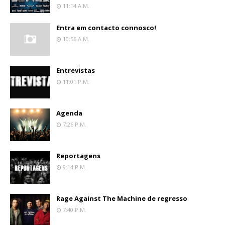
11:14 A.m.
Entra em contacto connosco!
10:56 A.m.
Entrevistas
11:01 P.m.
Agenda
7:26 P.m.
Reportagens
9:14 P.m.
Rage Against The Machine de regresso
7:40 P.m.