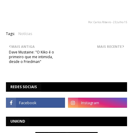
segundo o mesmo, em roubo e destruição de informação
privada, bem como agressões físicas.
Por: Carlos Ribeiro - 23 Julho 15
Tags:
Notícias
MAIS ANTIGA
MAIS RECENTE
Dave Mustaine: "O Kiko é o
primeiro que me intimida,
desde o Friedman"
REDES SOCIAIS
UNKIND