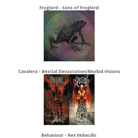
Froglord - Sons of Froglord
Cavalera - Bestial Devastation/Morbid Visions
Behaviour - Rex Imbecilic