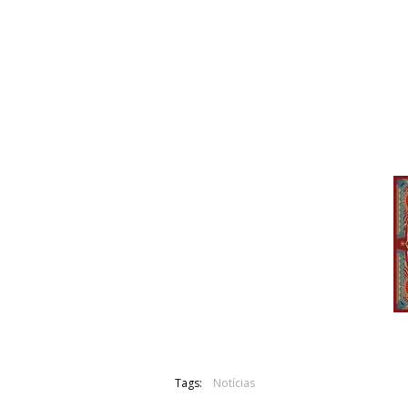
08. Enemy At The Gates
09. Tree Of Ages
10. White Night
Bonus tracks (digipak & 2LP):
11. Come The Spring
12. Winter’s Sleep
Tags:
Notícias