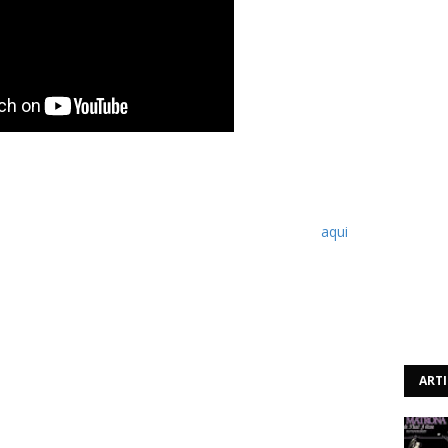
 álbum, "Under The Red Cloud", no próximo dia 4 de
 Os finlandeses acabam de lançar um vídeo para um dos
pode ser visualizado acima. Anteriormente foi dado a
nto, "Death Of A King", que pode ser recordado
aqui
.
ART