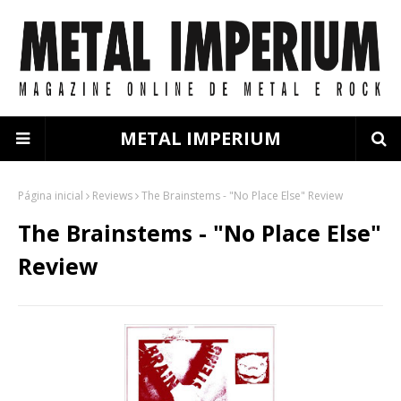
METAL IMPERIUM
Página inicial
Reviews
The Brainstems - "No Place Else" Review
The Brainstems - "No Place Else"
Review