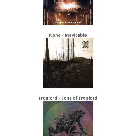
None - Inevitable
Froglord - Sons of Froglord