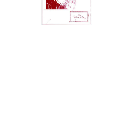
O rock de garagem chegou a ser moda. Apresentar som mais
simples, mais cru, mas ainda assim, apelativo. Uma espécie de
descendente directo do grunge, se assim quiserem. Durante
algum tempo apareceram muitas bandas alternativas que
usavam e abusavam destas características, umas safando-se,
outras nem por isso. Os tempos mudaram e as editoras
discográficas não mandam mais no sistema, embora tentem
a todo custo manter-se no poder. Ora é neste contexto que
surge a estreia dos Brainstems que poderia muito bem ter
sido lançado em 1985, ou em 1997 ou em 2001.
Claro está que existem aqui alguns detalhes que fazem com
que nos identifiquemos com os tempos actuais. Aquele
tremolo-picking à la pós-rock de "Stallioning" não engana
ninguém, por exemplo. Por outro lado, há toda um
primitivismo que nos faz sentir de volta a 1979 - e caso se