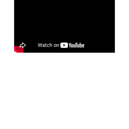
Será já a 9 de fevereiro que a banda de metal sinfónico
Therion vai lançar “Beloved Antichrist", uma ópera rock
inspirada na obra de Vladímir Soloviov, "A Short Tale Of The
Antichrist". A peça atingirá um total de três horas e contará
com 27 diferentes personagens, representados por ex-
membros da banda e por integrantes actuais da mesma.
Acima é possível visualizar o vídeo, disponibilizado pela banda,
do tema "Theme Of Antichrist", do terceiro acto da ópera. O
vídeo animado foi criado pelos Abysmo Films.