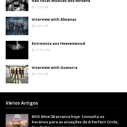
não tocar músicas dos Nirvana
7:22 P.m.
Interview with Almanac
2:22 P.m.
Entrevista aos Heavenwood
11:33 P.m.
Interview with Gomorra
3:10 P.m.
Vários Artigos
NOS Alive'26 arranca hoje: Consulta os
horários para as atuações de A Perfect Circle,