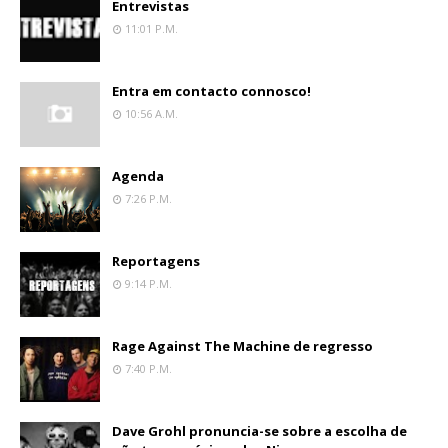
Entrevistas
11:01 P.m.
Entra em contacto connosco!
10:56 A.m.
Agenda
7:26 P.m.
Reportagens
9:14 P.m.
Rage Against The Machine de regresso
7:40 P.m.
Dave Grohl pronuncia-se sobre a escolha de