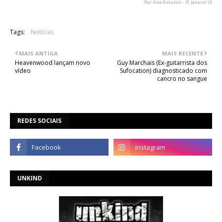
Por: Ana Antunes - 31 Janeiro 18
Tags:
Notícias
MAIS ANTIGA
MAIS RECENTE
Heavenwood lançam novo
Guy Marchais (Ex-guitarrista dos
vídeo
Sufocation) diagnosticado com
cancro no sangue
REDES SOCIAIS
UNKIND