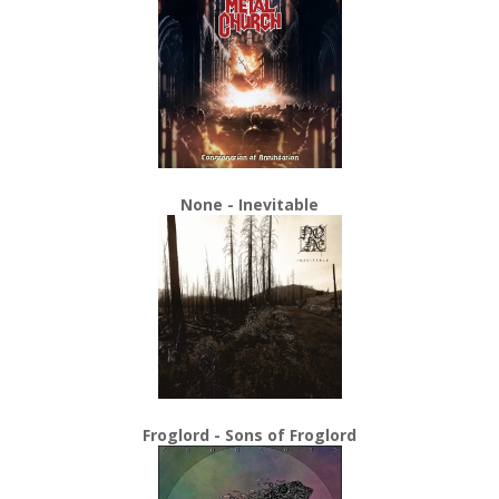
None - Inevitable
Froglord - Sons of Froglord