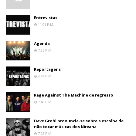
Entrevistas
11:01 P.m.
Agenda
7:26 P.m.
Reportagens
9:14 P.m.
Rage Against The Machine de regresso
7:40 P.m.
Dave Grohl pronuncia-se sobre a escolha de
não tocar músicas dos Nirvana
7:22 P.m.