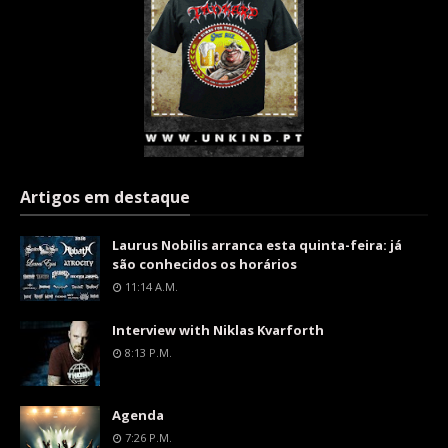
Artigos em destaque
Laurus Nobilis arranca esta quinta-feira: já
são conhecidos os horários
11:14 A.m.
Interview with Niklas Kvarforth
8:13 P.m.
Agenda
7:26 P.m.