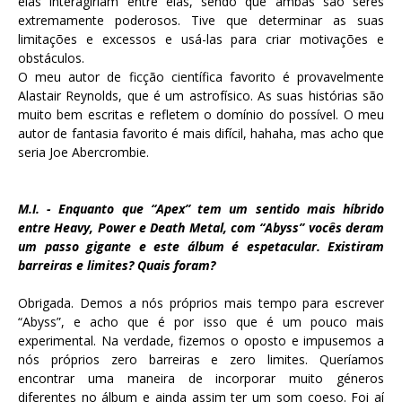
elas interagiriam entre elas, sendo que ambas são seres
extremamente poderosos. Tive que determinar as suas
limitações e excessos e usá-las para criar motivações e
obstáculos.
O meu autor de ficção científica favorito é provavelmente
Alastair Reynolds, que é um astrofísico. As suas histórias são
muito bem escritas e refletem o domínio do possível. O meu
autor de fantasia favorito é mais difícil, hahaha, mas acho que
seria Joe Abercrombie.
M.I. - Enquanto que “Apex” tem um sentido mais híbrido
entre Heavy, Power e Death Metal, com “Abyss” vocês deram
um passo gigante e este álbum é espetacular. Existiram
barreiras e limites? Quais foram?
Obrigada. Demos a nós próprios mais tempo para escrever
“Abyss”, e acho que é por isso que é um pouco mais
experimental. Na verdade, fizemos o oposto e impusemos a
nós próprios zero barreiras e zero limites. Queríamos
encontrar uma maneira de incorporar muito géneros
diferentes no álbum e ainda assim ter um som coeso. Foi aí