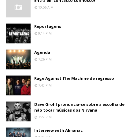
Entra em contacto connosco!
10:56 A.m.
Reportagens
9:14 P.m.
Agenda
7:26 P.m.
Rage Against The Machine de regresso
7:40 P.m.
Dave Grohl pronuncia-se sobre a escolha de
não tocar músicas dos Nirvana
7:22 P.m.
Interview with Almanac