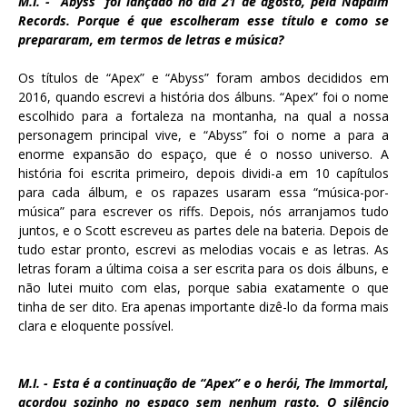
M.I. - “Abyss” foi lançado no dia 21 de agosto, pela Napalm
Records. Porque é que escolheram esse título e como se
prepararam, em termos de letras e música?
Os títulos de “Apex” e “Abyss” foram ambos decididos em
2016, quando escrevi a história dos álbuns. “Apex” foi o nome
escolhido para a fortaleza na montanha, na qual a nossa
personagem principal vive, e “Abyss” foi o nome a para a
enorme expansão do espaço, que é o nosso universo. A
história foi escrita primeiro, depois dividi-a em 10 capítulos
para cada álbum, e os rapazes usaram essa “música-por-
música” para escrever os riffs. Depois, nós arranjamos tudo
juntos, e o Scott escreveu as partes dele na bateria. Depois de
tudo estar pronto, escrevi as melodias vocais e as letras. As
letras foram a última coisa a ser escrita para os dois álbuns, e
não lutei muito com elas, porque sabia exatamente o que
tinha de ser dito. Era apenas importante dizê-lo da forma mais
clara e eloquente possível.
M.I. - Esta é a continuação de “Apex” e o herói, The Immortal,
acordou sozinho no espaço sem nenhum rasto. O silêncio