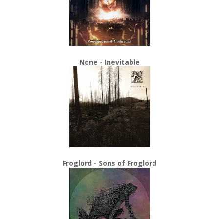
None - Inevitable
Froglord - Sons of Froglord