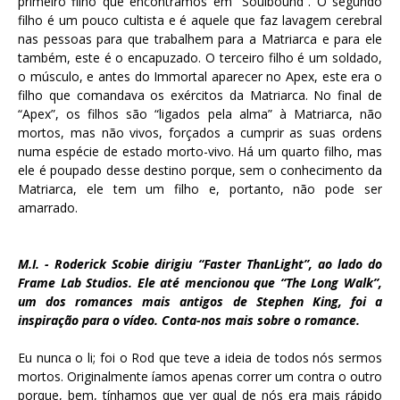
primeiro filho que encontramos em “Soulbound”. O segundo
filho é um pouco cultista e é aquele que faz lavagem cerebral
nas pessoas para que trabalhem para a Matriarca e para ele
também, este é o encapuzado. O terceiro filho é um soldado,
o músculo, e antes do Immortal aparecer no Apex, este era o
filho que comandava os exércitos da Matriarca. No final de
“Apex”, os filhos são “ligados pela alma” à Matriarca, não
mortos, mas não vivos, forçados a cumprir as suas ordens
numa espécie de estado morto-vivo. Há um quarto filho, mas
ele é poupado desse destino porque, sem o conhecimento da
Matriarca, ele tem um filho e, portanto, não pode ser
amarrado.
M.I. - Roderick Scobie dirigiu “Faster ThanLight”, ao lado do
Frame Lab Studios. Ele até mencionou que “The Long Walk”,
um dos romances mais antigos de Stephen King, foi a
inspiração para o vídeo. Conta-nos mais sobre o romance.
Eu nunca o li; foi o Rod que teve a ideia de todos nós sermos
mortos. Originalmente íamos apenas correr um contra o outro
porque, bem, tínhamos que ver qual de nós era mais rápido