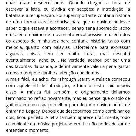
quais eram desnecessários. Quando chegou a hora de
escrever a letra, eu dividi-a em secções: a introdução, a
batalha e a recuperação. Foi superimportante contar a história
de uma forma clara e concisa para que o ouvinte pudesse
saber o que estava a acontecer, senão seria aborrecido, acho
eu. Usei o máximo de movimento vocal possível e usei todos
os aspetos da minha voz para contar a história, tanto com
melodia, quanto com palavras. Esforcei-me para expressar
algumas coisas sem ser muito literal, mas descobri
eventualmente, acho eu… Na verdade, acabou por ser uma
das favoritas da banda, e definitivamente valeu a pena gastar
o nosso tempo e dar-lhe a atenção que demos.
A mais fácil, eu acho, foi “Through Stars”. A música começou
com aquele riff de introdução, e tudo o resto saiu depois
disso. A música flui também, e originalmente tínhamos
terminado no refrão novamente, mas eu pensei que o solo de
guitarra era um espaço melhor para deixar o ouvinte antes de
entrar no Legacy. Depois que descobrimos como combinar os
dois, ficou perfeito. A letra também apareceu facilmente, todo
o ambiente da música projeta-se em ti e não podes deixar de
entender o momento.