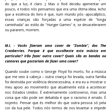
do que a luz, é claro ;) Mas o Rod decidiu apimentar um
pouco, e todos nós pensamos que era uma ótima ideia. Acho
que a essência do livro é que, num mundo pós--apocalíptico,
essas crianças são forçadas a uma espécie de "longa
caminhada" ao estilo de "Hunger Games" e, se desacelerarem
ou pararem, morrem.
M.I. - Vocês fizeram uma cover de “Zombie”, dos The
Cranberries. Porque é que escolheste esta música em
particular? Irão fazer outra cover? Quais são as bandas ou
cantores que gostariam de fazer uma cover?
Quando soube como o George Floyd foi morto, foi a música
que me veio à cabeça – outra criança foi levada, outra família
foi destruída por violência desnecessária, e era eu a mostrar o
meu apoio ao movimento que atualmente está a acontecer
nos Estados Unidos. É extremamente controverso, mas uma
coisa que não pode ser debatida é que o racismo é errado. É
nojento. Pensar que és melhor do que outra pessoa só pela
cor da tua pele. Todos nós temos de nos levantar e impedir