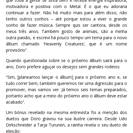
que toda a gente se sinta bem e receba energia inspiradora,
motivadora e positiva com o Metal. É o que eu adoraria
continuar a fazer. Não há muito mais para além disso, não
tenho outros sonhos – até porque estou a viver o grande
sonho de fazer música. Sempre quis ser cantora, desde os
meus três anos. Também gosto de animais, são a minha
outra paixão, e escrevi há pouco tempo um tema para o novo
álbum chamado ‘Heavenly Creatures’, que é um nome
provisório”.
Quando questionada sobre se o próximo álbum sairá para o
ano, Doro prefere aguçar os desejos sem grandes rodeios:
“Sim, [planeamos lançar o álbum] para o próximo ano e, se
tudo correr bem, também queremos ter uma digressão para o
promover, mas vamos ver. Já temos seis temas preparados,
portanto acho que a meio do próximo ano o álbum deve estar
acabado”.
Um bónus revelado na mesma entrevista foi a menção dos
duetos que Doro gravou na sua ilustre carreira. Desde Udo
Dirkschneider a Tarja Turunen, a rainha revela o seu dueto de
eleição: