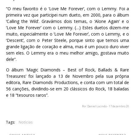
“O meu favorito é o ‘Love Me Forever’, com o Lemmy. Foi a
primeira vez que participei num dueto, em 2000, para o álbum
‘Calling the Wild’. Gravámos dois temas, o ‘Alone Again’ e o
‘Love Me Forever’ com o Lemmy. (…) Estes duetos dizem-me
muito, especialmente o ‘Love Me Forever’, com o Lemmy, e o
‘Descent’, com o Peter Steele, porque sinto que temos uma
grande ligação de coração e alma, mas é um pouco duro viver
sem eles. O Lemmy era o meu melhor amigo, gostava muito
dele”.
O álbum ‘Magic Diamonds – Best of Rock, Ballads & Rare
Treasures’ foi lançado a 13 de Novembro pela sua própria
editora, Rare Diamonds Productions, e conta com um total de
56 canções, dividindo-se em 20 clássicos do Rock, 18 baladas
e 18 “tesouros raros”.
Por: Daniel Lucindo - 17 dezembro 20
Tags:
Notícias