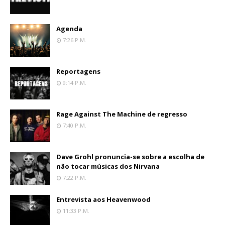
Agenda
7:26 P.m.
Reportagens
9:14 P.m.
Rage Against The Machine de regresso
7:40 P.m.
Dave Grohl pronuncia-se sobre a escolha de
não tocar músicas dos Nirvana
7:22 P.m.
Entrevista aos Heavenwood
11:33 P.m.