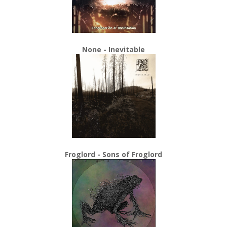
None - Inevitable
Froglord - Sons of Froglord