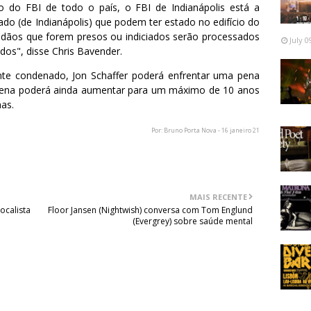
 do FBI de todo o país, o FBI de Indianápolis está a
do (de Indianápolis) que podem ter estado no edifício do
idadãos que forem presos ou indiciados serão processados
July 0
dos", disse Chris Bavender.
te condenado, Jon Schaffer poderá enfrentar uma pena
pena poderá ainda aumentar para um máximo de 10 anos
as.
Por: Bruno Porta Nova - 16 janeiro 21
MAIS RECENTE
ocalista
Floor Jansen (Nightwish) conversa com Tom Englund
(Evergrey) sobre saúde mental