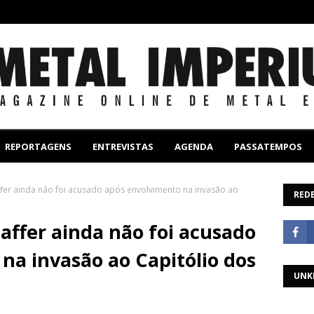
REPORTAGENS
ENTREVISTAS
AGENDA
PASSATEMPOS
affer ainda não foi acusado após envolvimento na invasão ao
REDE
haffer ainda não foi acusado
na invasão ao Capitólio dos
UNK