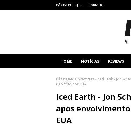
Página Principal
Contactos
HOME
NOTÍCIAS
REVIEWS
Página inicial
Notícias
Iced Earth - Jon Sch
Capitólio dos EUA
Iced Earth - Jon Sc
após envolvimento 
EUA