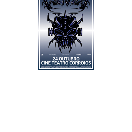
Os Voivod são de uma terra estranha… a neve pode começar
a cair em Setembro e não é raro ver flocos brancos a riscarem
os céus dos dias de Maio ou Junho. Um Verão curto, soturno e
ríspido atira a temperatura média anual para valores negativos
(a título de exemplo talvez valha a pena referir que a
temperatura média durante o ano no TOPO da Serra da
Estrela é de 4 graus positivos). Um clima difícil de conceber
para um lisboeta ou para um portuense. Mesmo um