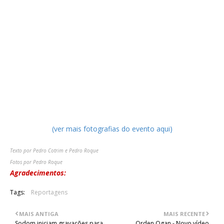
e demostrou ser mais que justa a sua nomeação para o
aquecimento. Para os novatos da sonoridade dos
Concealment, aconselhamos os dois álbuns da banda, que
serviram de base para a sua actuação, "Leak" e
principalmente o excelente "Phenakism", editado no ano
passado.
Lisboa foi tomada pelos cristãos no dia 24 de Outubro de
1147. Se não houve nenhum festejo especial para assinalar a
data, em Corroios celebrou-se a valer!
(ver mais fotografias do evento aqui)
Texto por Pedro Cotrim e Pedro Roque
Fotos por Pedro Roque
Agradecimentos:
Prime Artists
Tags:
Reportagens
MAIS ANTIGA
MAIS RECENTE
Sodom iniciam gravações para
Orden Ogan - Novo vídeo