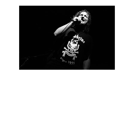
Este ano, o nosso país teve a honra de receber esta banda
lendária pela segunda vez, desta vez no Cine Teatro de
Corroios. Cerca de uma centena de fãs dos Voivod tiveram
direito a um concerto quase intimísta. Foi um luxo, mas fez
pena ver a sala tão desabitada. Os que lá estiveram tiveram
direito a uma viagem no tempo. A banda tocou temas recém-
concebidos e clássicos com 30 anos. Entraram em palco a
todo o gás com Voivod e Ripping Headaches, dois hinos
velhinhos. Os presentes responderam com entusiasmo e