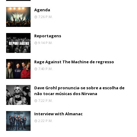
Agenda
7:26 P.m.
Reportagens
9:14 P.m.
Rage Against The Machine de regresso
7:40 P.m.
Dave Grohl pronuncia-se sobre a escolha de
não tocar músicas dos Nirvana
7:22 P.m.
Interview with Almanac
2:22 P.m.