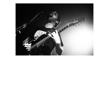
Após estas linhas sobre a grande banda canadiana, o evento
parece ter sido reduzido à sua actuação. Reponha-se justiça:
foi inaugurado por uma banda que quem conhece, sabe que é
uma das mais desafiantes e originais do metal nacional, os
Concealment, um trio de Sintra praticante de death metal
experimental e técnico. Pouco tempo de actuação que soube
a pouco mas que certamente aguçou a curiosidade de quem
ainda não tinha tomado contacto com o grupo. A banda
cumpriu bem a função de abrir para a mítica banda canadiana