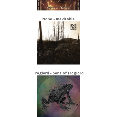
None - Inevitable
Froglord - Sons of Froglord