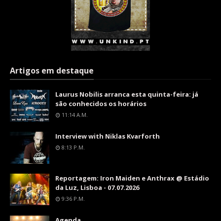
Artigos em destaque
Laurus Nobilis arranca esta quinta-feira: já
são conhecidos os horários
11:14 A.m.
Interview with Niklas Kvarforth
8:13 P.m.
Reportagem: Iron Maiden e Anthrax @ Estádio
da Luz, Lisboa - 07.07.2026
9:36 P.m.
Agenda