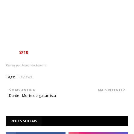
A única que parece deslocada é a "Bloodline" que finaliza o
álbum. Uma peça ambiental, electrónica, que não traz muito,
nem acrescenta nada de novo, perfeitamente dispensável. De
qualquer forma, não belisca em nada a qualidade desta estreia
e faz antecipar um grande futuro para este projecto, talvez
um futuro mais brilhante do que aquele que se prevê para os
Gorgoroth.
Nota:
8/10
Review por Fernando Ferreira
Tags:
Reviews
MAIS ANTIGA
MAIS RECENTE
Dante - Morte de guitarrista
REDES SOCIAIS