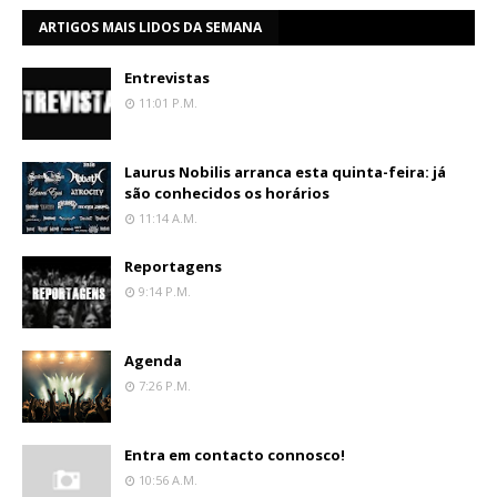
ARTIGOS MAIS LIDOS DA SEMANA
Entrevistas
11:01 P.m.
Laurus Nobilis arranca esta quinta-feira: já
são conhecidos os horários
11:14 A.m.
Reportagens
9:14 P.m.
Agenda
7:26 P.m.
Entra em contacto connosco!
10:56 A.m.