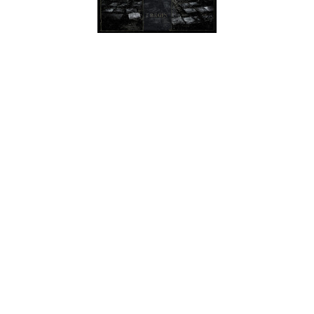
Depois de toda a confusão legal à volta dos Gorgoroth, onde
os direitos ao nome da banda foram disputados nos tribunais,
contenda essa que opôs Infernus de um lado e Gaahl e King
Ov Hell de outro. Infernus ganhou e os Gorgoroth
continuaram editando um álbum de originais em 2009,
"Quantos Possunt ad Satanitatem Trahunt", e regravando o
álbum de 1997, "Under The Sign Of Hell", em 2011. Os outros
dois formaram os God Seed em 2009, logo a seguir à decisão
do tribunal. O álbum que ambos pretendiam lançar sobre o
nome de Gorgoroth (e mais tarde sobre o nome de God Seed)
acabou por ser lançado por outro projecto. Após Gaahl
afirmar a sua intenção de se "reformar", King pegou nas
músicas e criou os Ov Hell, tendo Shagrath, dos Dimmu Borgir
como vocalista.
Os God Seed reuniram-se em 2012, com o regresso de Ghaal
e este "I Begin" é o seu testemunho. Algo bastante diferente
na forma daquilo que é o passado dos Gorgoroth,