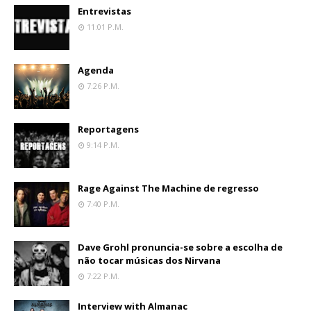
Entrevistas
11:01 P.m.
Agenda
7:26 P.m.
Reportagens
9:14 P.m.
Rage Against The Machine de regresso
7:40 P.m.
Dave Grohl pronuncia-se sobre a escolha de
não tocar músicas dos Nirvana
7:22 P.m.
Interview with Almanac