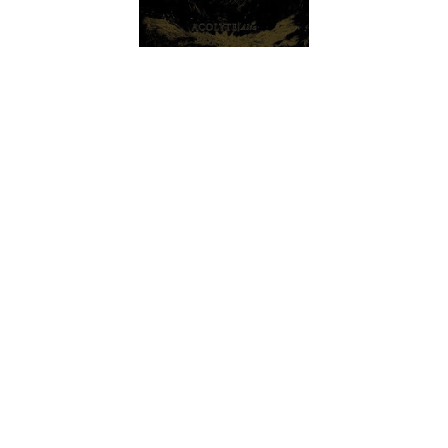
Os Acolyte vêm da Inglaterra e inauguram a sua discografia
com este "Alta". Próximos de um black metal mais
contemplativo e melódico, a primeira música real (ignorando a
intro que acaba por ser o tema título) é bastante apelativa até
chegar a um momento. O momento em que a voz entra. Em
termos sonoros soa a que alguém bastante zangado estiver a
gargarejar ou simplesmente a tentar falar debaixo de água. À
partida, parece que se instala uma barreira intransponível,
afinal a voz é uma parte muito importante da música. Não é
por acaso que se costuma chamar ao vocalista o frontman. É
o elo de ligação entre a banda, a música que fazem e o resto
da banda.
Ainda no decorrer da primeira faixa, "Charybdis", a música
começa a falar mais alto e a colocar a voz em segundo plano
em termos de importÂncia. Algo que se assume por completo
na faixa seguinte, "Leng" (tema que a par de "Sunrise" e
"Ashenground" já tinha sido lançado no EP com o mesmo