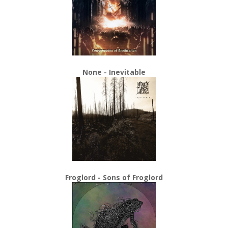
None - Inevitable
Froglord - Sons of Froglord