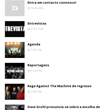
Entra em contacto connosco!
10:56 A.m.
Entrevistas
11:01 P.m.
Agenda
7:26 P.m.
Reportagens
9:14 P.m.
Rage Against The Machine de regresso
7:40 P.m.
Dave Grohl pronuncia-se sobre a escolha de