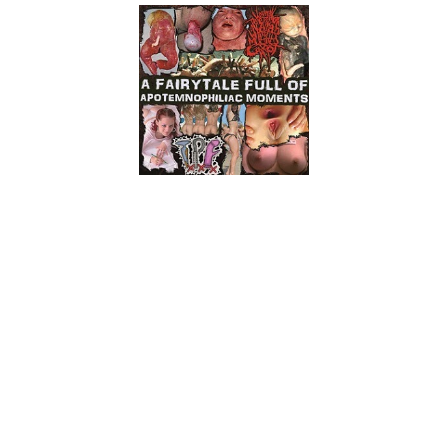
Goregrind, chavascal, baterias programadas, vozes
distorcidas, para além do humano, intros perversos, gritos de
prazer, porno, enfim já deu para perceber o que aqui temos
entre mãos.
Desta feita, a Kaotoxin oferece-nos, de bandeja, um split
entre duas das mais proeminentes bandas do estilo. Se por
um lado temos os austríacos V.P.O.A.A.W.A.M.C, cujo
decifração do seu código de identidade dá-nos um dos nomes
mais criativos de sempre, ou seja, Vaginal Penetration of an
Amelus with a Musty Carrot. Do outro lado chegam-nos,
directamente do México, os Teen Pussy Fuckers que ainda