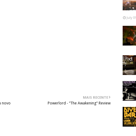
a mais que no anterior, aqui parece que temos algo saído
 Of Death". Nada que manche o trabalho em si.
July 0
ício, um álbum clássico que os fãs devem aproveitar esta
omo em vinil azul para possuírem um pouco de história.
ng, Drawn And Quartered" e "Bloodbath", capturadas ao
tável, considerando que foram registadas no já longínquo
MAIS RECENTE
u novo
Powerlord - "The Awakening" Review