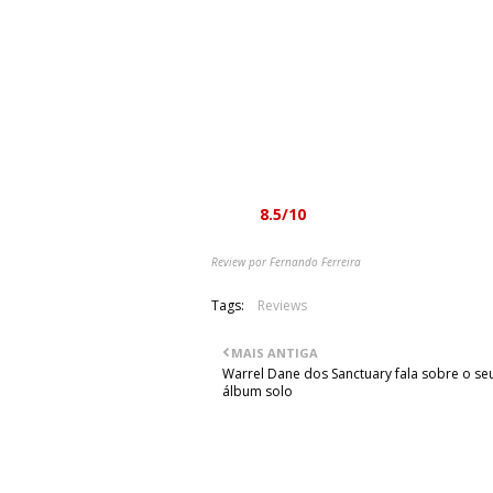
da Flórida, principalmente Death. Aind
das sessões do "Leprosy ou do "Cause
É, portanto, e voltando à ideia do in
reedição, quer em cd remasterizado c
Vem ainda com duas faixas bónus, "Hu
vivo, com uma qualidade bastante acei
ano de 1992. Essencial.
Nota:
8.5/10
Review por Fernando Ferreira
Tags:
Reviews
MAIS ANTIGA
Warrel Dane dos Sanctuary fala sobre o se
álbum solo