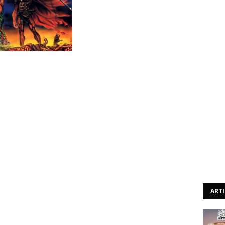
obrigatório para os amantes do death metal, o que dizer
no do estilo e um dos melhores que saíram das ilhas
s que mais se aproximam da forma de fazer death metal
a presença de James Murphy não é totalmente alheia. No
 que possa haver, o virtuoso guitarrista nunca fez parte
a e foi convidado pela editora para gravar os solos de
mocionais de forma a ajudar a banda.
o death metal clássico que se ouve aqui, onde logo pela
s um misto de Glen Benton (que curiosamente surge nos
 And Quartered") com David Vincent dos Morbid Angel. O
não serão por acaso, já que o estúdio de gravação foi o
ART
iço foi Scott Burns, principal responsável pela produção
h metal dos inícios dos anos noventa. Em termos de
uma semelhança com os grandes nomes do death metal