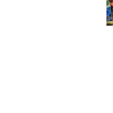
Se o álbum anterior se assumia como 
deste segundo álbum, clássico eter
britânicas. Será também um dos álbun
do outro lado do Atlântico, na qual 
entanto, para desfazer alguma confusão
da banda, apenas era próximo da mesm
guitarra e para aparecer nas fotos pro
De qualquer forma, isso não invalida 
amostra vocal de John Walker, dá-no
coros do primeiro tema, "Hung, Drawn
facto destes nomes de Flórida também 
mitico Morrisound e o produtor de serv
de todos os grandes álbuns de deat
composição, também existe aqui alg