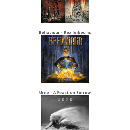
Behaviour - Rex Imbecilic
Urne - A Feast on Sorrow