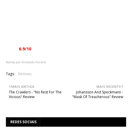
alternância entre voz melódica e gutural (temos entre voz
gutural e arranhada), até consegue passar bem sem irritar os
mais sensíveis ou fãs de coisas com mais substância.
Agradável o suficiente para que evoluam o bastante para nos
brindarem com títulos melhores, já que em relação ao nome
já não podem fazer nada...
Nota:
6.9/10
Review por Fernando Ferreira
Tags:
Reviews
MAIS ANTIGA
MAIS RECENTE
The Crawlers - "No Rest For The
Johansson And Speckmann -
Vicious" Review
"Mask Of Treacherous" Review
REDES SOCIAIS