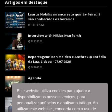
Artigos em destaque
Laurus Nobilis arranca esta quinta-feira: já
são conhecidos os horários
11:14 A.m.
Interview with Niklas Kvarforth
8:13 P.m.
Reportagem: Iron Maiden e Anthrax @ Estádio
da Luz, Lisboa - 07.07.2026
9:36 P.m.
Agenda
7:26 P.m.
Este website utiliza cookies para ajudar a
disponibilizar os nossos serviços, para
Interview with Silent Skies
personalizar anúncios e analisar o tráfego. Ao
8:06 P.m.
utilizar este website , concorda com o uso de