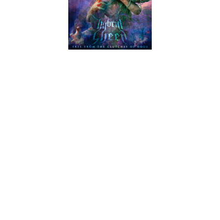
Quando passamos algum tempo sem fazer a análise de
alguma proposta de core qualquer coisa até se pensa que a
moda está definitivamente morta e enterrada. Depois surgem-
nos bandas como os "Hybrid Sheep" e álbuns como este
"Free From The Clutches Of Gods" para nos lembrar que a
coisa ainda mexe. E é naquelas alturas em que o preconceito
não falha. Na realidade, ele consegue cheirar as coisas a
quilómetros de distância. Neste caso, bastou o nome. Ovelha
híbrida é um nome parvo o suficiente para servir para designar
uma banda de death/metalcore e é exactamente o que
acontece aqui, mas temos que ser sinceros. Dentro do flagelo
auditivo que é toda esta moda, este quinteto francês até nem
se saem nada mal.
"An Illness Called Callousness" ("uma doença chamada calos",