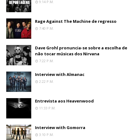
9:14 P.m.
Rage Against The Machine de regresso
7:40 P.m.
Dave Grohl pronuncia-se sobre a escolha de
não tocar músicas dos Nirvana
7:22 P.m.
Interview with Almanac
2:22 P.m.
Entrevista aos Heavenwood
11:33 P.m.
Interview with Gomorra
3:10 P.m.