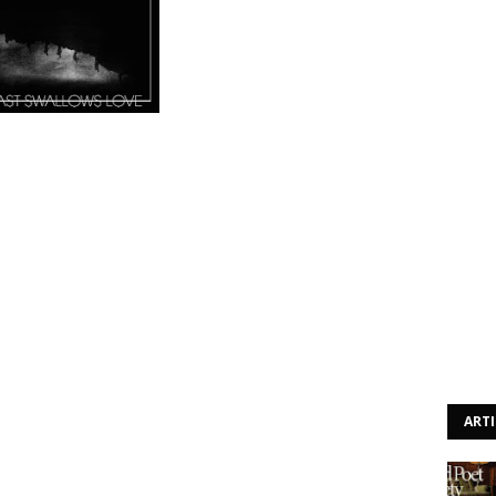
zer, mas a Escandinávia é mesmo um grande viveiro de
 quadrantes. Quando se fala em Noruega, pensa-se
verdade é que há muito mais para além desse estilo de
/pós-metal bastante forte. Os Jack Dalton inserem-se
o apenas mais um exemplo do alto nível qualitativo que
 A diferença estará é que a banda não é marcadamente
al ou pós-rock mas uma mescla inteligente das suas
 colocam a nu as intenções da banda e estabelece o mood
punk/hardcore, com a apetência para usar ambiências mais
 neste contexto. Poderá não soar muito original esta
ART
utras propostas já firmadas na cena, mas pela força das
 da produção de Matt Bayles (que já trabalhou com
 Munkeby (reconhecido pelo seu trabalho com Shining),