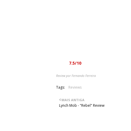
consegue ter uma obra com um impact
Não é um trabalho recomendável a tod
para quem gosta das experimentaçõe
mais alternativo, Jack Dalton (sim,
famoso herói de tv, MacGyver) é um 
fazer com que descolem definitivamen
“Dead End” (numa perspectiva mais m
mais progressiva e experimental) most
Nota:
7.5/10
Review por Fernando Ferreira
Tags:
Reviews
MAIS ANTIGA
Lynch Mob - "Rebel" Review