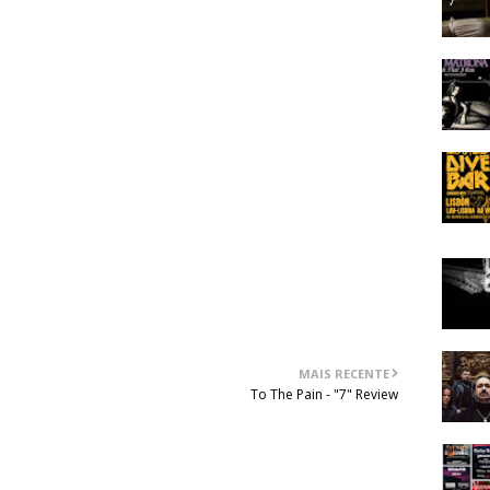
o acima da média.
os os que gostam de sonoridades mais tradicionais, mas
s mais recentes do hardcore com o metal e com o rock
 o nome é inspirado no amigo mentiroso compulsivo do
nome a reter. Espera-se que um álbum seguinte consiga
te, longe das influências e da concorrência. Temas como
elódica) e “Unpreventable Patterns” (numa perspectiva
ram que tal é possível sem grandes problemas.
MAIS RECENTE
To The Pain - "7" Review