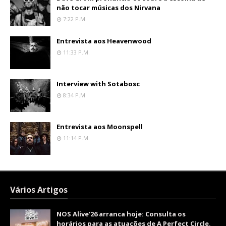
não tocar músicas dos Nirvana
7:22 P.m.
Entrevista aos Heavenwood
11:33 P.m.
Interview with Sotabosc
8:34 P.m.
Entrevista aos Moonspell
11:14 P.m.
Vários Artigos
NOS Alive'26 arranca hoje: Consulta os
horários para as atuações de A Perfect Circle,