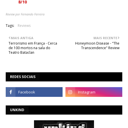
Nota:
8/10
Review por Fernando Ferreira
Tags:
Reviews
MAIS ANTIGA
MAIS RECENTE
Terrorismo em França - Cerca
Honeymoon Disease - "The
de 100 mortos na sala do
Transcendence" Review
Teatro Bataclan
REDES SOCIAIS
UNKIND