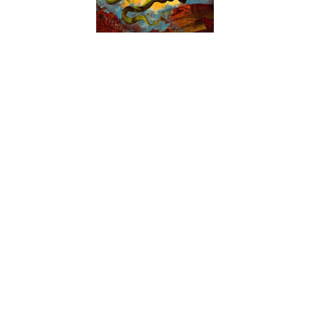
“Mas que grande salganhada que para aqui vai”. É impossível
que esta não seja a frase que nos surge ao ouvir “People Of
The Blaze”. A coerência dos Acrania faz com que a frase se
repita em todos os momentos deste álbum. Juntando death
metal a ritmos tipicamente mexicanos, país de origem da
banda, com secções de sopro que a música latina gosta de
incorporar, temos uma ideia vencedora em termos de
originalidade. A principal questão que se coloca
obrigatoriamente é: será que esta originalidade vai desaguar
em música que se consiga ouvir? Ou trata-se apenas
“daqueles” discos que se faz sempre comparação com as
anedotas – à primeira tem graça à segunda já embaça?
Não é uma resposta fácil de dar e para tal, obriga a muitas
audições até que se consiga ter um esboço de uma decisão. O
que é engraçado é que mesmo antes desse esboço de
resposta estar concluído, este álbum torna-se completamente