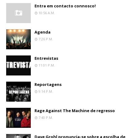
Entra em contacto connosco!
10:56 A.m.
Agenda
7:26 P.m.
Entrevistas
11:01 P.m.
Reportagens
9:14 P.m.
Rage Against The Machine de regresso
7:40 P.m.
Dave Grohl pronuncia-se sobre a escolha de