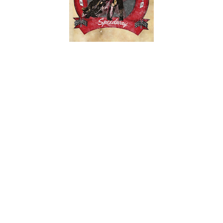
A Frontiers nem sempre é sinónimo de AOR, embora esse
seja, sem dúvida o campo preferido da editora. No caso dos
Blood Red Saints, a balança anda entre o hard rock clássico e
o AOR que nos aponta para a década de oitenta, para variar.
Este é um projecto recente que junta o vocalista Pete Godfrey
e baixista Rob Naylor. Pete Godfrey é um moço novo nestas
andanças que se estreou no projecto In Faith, do qual se
mostrou insatisfeito por querer estar numa banda a sério.
Chamou Rob Naylor dos Angels And Kings para a bateria e
Pete Newdeck (dos Eden’s Curse) e Lee Revill (ex-Gary
Hughes) na guitarra.
O resultado? Blood Red Saints.
Poderão pensar que somos um pouco bipolares, porque tão
depressa estamos a enaltecer bandas do género como a