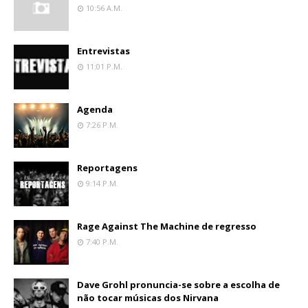
10:56 A.m.
Entrevistas
11:01 P.m.
Agenda
7:26 P.m.
Reportagens
9:14 P.m.
Rage Against The Machine de regresso
7:40 P.m.
Dave Grohl pronuncia-se sobre a escolha de
não tocar músicas dos Nirvana