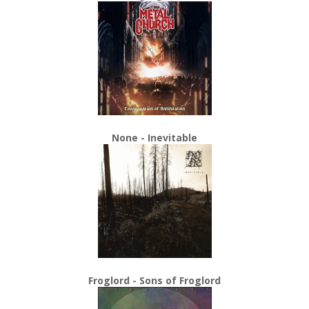
None - Inevitable
Froglord - Sons of Froglord