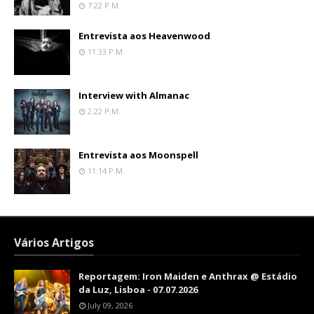
7:22 P.m.
Entrevista aos Heavenwood
11:33 P.m.
Interview with Almanac
2:22 P.m.
Entrevista aos Moonspell
11:14 P.m.
Vários Artigos
Reportagem: Iron Maiden e Anthrax @ Estádio
da Luz, Lisboa - 07.07.2026
July 09, 2026