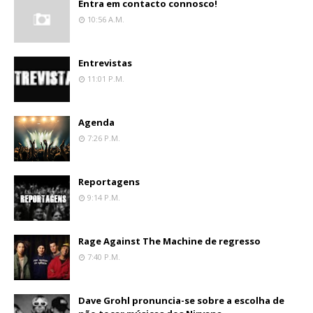
Entra em contacto connosco!
10:56 A.m.
Entrevistas
11:01 P.m.
Agenda
7:26 P.m.
Reportagens
9:14 P.m.
Rage Against The Machine de regresso
7:40 P.m.
Dave Grohl pronuncia-se sobre a escolha de