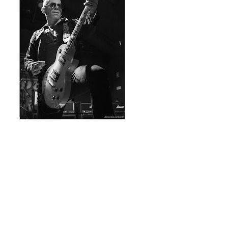
composta, mas ainda
despida para a lição de
hard rock que iria ser dada.
O início com "Bloodshot" e
logo de seguida "Jailbreak"
revelou logo a tendência
da noite - as atenções
divididas entre alguns
clássicos de Thin Lizzy e o
material dos dois álbuns.
Tal como já haviamos dito
na ocasião da revisão do
álbum "The Killer Instinct"
que está a ser promovido pela banda, a diferença entre o
legado da mítica banda irlandesa e esta nova encarnação é
praticamente nula, até mesmo no timbre de Ricky Warwick.
Temas como "Finest Hour", "Soldierstown", "Hoodoo
Voodoo" e "Kingdom Of The Lost" funcionaram muito bem ao
lado de outros incontornáveis como "Emerald", "Rosalie"
(original de Bob Seger), "The Boys Are Back In Town" e
"Whiskey In The Jar" que encerrou a noite.