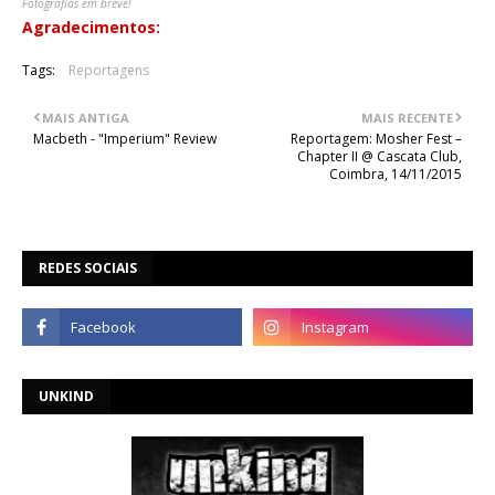
Fotografias em breve!
Agradecimentos:
Everything Is New
Tags:
Reportagens
MAIS ANTIGA
MAIS RECENTE
Macbeth - "Imperium" Review
Reportagem: Mosher Fest –
Chapter II @ Cascata Club,
Coimbra, 14/11/2015
REDES SOCIAIS
UNKIND