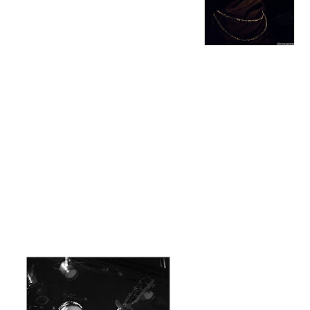
Após uma rápida mudança de palco, seria a vez dos gregos
4Bitten subirem ao palco. Apesar de
haver mais algumas
pessoas na assistência, não muitas mais, os níveis de
entusiasmo reduziram significativamente. Não que os 4Bitten
fossem uma banda inexperiente (estão a promover o terceiro
álbum entitulado "Rewind & Erase") ou o seu som intragável.
O seu hard'n'heavy musculado tem muitas qualidades, no
entanto ficou-se com a sensação que, apesar de todo o
entusiasmo genuíno em cima do palco, faltava qualquer coisa.
Ainda assim, a energia de temas como "Die In Vain", "Save My
Soul", "Pull Me In" e o tema título do recente trabalho
marcaram pela positiva a prestação dos gregos na sua estreia
em Portugal.
Por falar em estreia, era a
vez dos Black Star Riders
subirem ao palco e com
uma casa já melhor