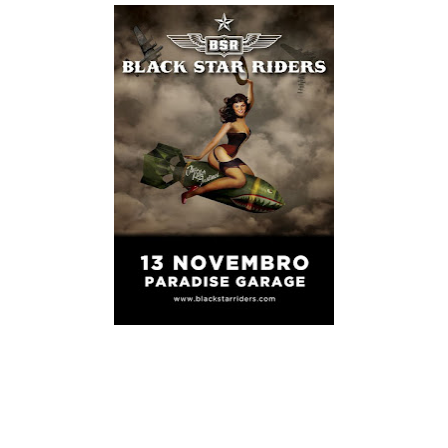
Thin Lizzy é um dos grandes nomes icónicos do hard rock
mundial, uma carreira que infelizmente nunca chegou a atingir
o sucesso que deveria ter atingido, em grande parte devido ao
desaparecimento da sua alma, Phil Lynnot. A par de outras
bandas que findaram cedo demais perante a criatividade que