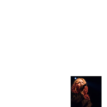
Os The Weyers chegam-nos da Suiça, a promover o seu
primeiro álbum e foram um exemplo de profissionalismo. Um
duo que encheu a sala e os espaços vazios. Com um som
estupidamente alto, o rock energético e cheio de groove
agarrou o público desde o primeiro instante. É difícil de
apontar influências e comparações embora nomes como
Muse, The Royal Blood e The White Stripes sejam
obrigatórios. Do rock ao blues mas sempre com uma
roupagem muito própria, a banda levou o Paradise Garage ao
rubro, seja pelo feeling de um "The Heart Of All Things" seja
pela energia contagiante de um "Big Mouth", tema que abriu o
concerto, ou de um "The Wires", mas foi com um "Beep,
Beep, Beep" e "The Changeling" que a banda realmente virou
o Paradise Garage do avesso.