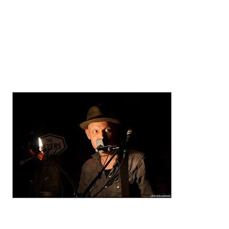
ainda tinham para dar à música e aos seus fãs, é um legado
que insiste em continuar a viver e os Black Star Riders é isso
mesmo. A continuação de um legado que se recusa a morrer.
Pela primeira vez no nosso país e com um álbum excelente às
costas, o segundo da carreira da banda e sem contar com o
tal legado na bagagem, era razão mais que suficiente para
que este concerto se tornasse imperdível.
I
nfelizment
e, não foi
um grande
número de
pessoas
que sentiu
o mesmo
apelo e a
sala
pareceu
estar
desoladora
mente vazia quando a primeira banda da noite subiu ao palco.