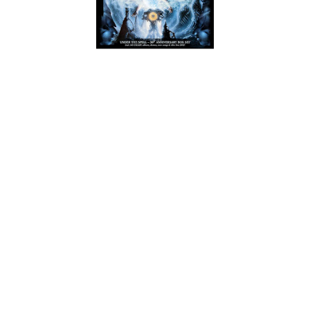
Já aqui falámos algumas vezes destes tempos em que
vivemos. Tempos em que a música pesada continua a evoluir
mas mais que nunca estamos conscientes do melhor (e por
vezes pior) que foi feito no passado. Em alguns casos, até
uma certa justiça poética, ainda que tardia, é feita. Como no
caso dos Hexx. Uma banda que começou na primeira metade
da década de oitenta, lançou três álbuns e nunca conseguiu os
níveis de sucesso que o seu trabalho merecia, principalmente
estes “No Escape” e “Under The Spell”, editados originalmente
em 1984 e 1986 respectivamente, fazendo uma ponte perfeita
entre o heavy metal, o power e até o thrash.
Regressados em 2013, a banda fez uma série de concertos de
reunião e há a expectativa do lançamento de algo novo em
breve, pelas mãos da Metal Blade. Enquanto esse momento
não chega, temos aqui a reedição deste que será,