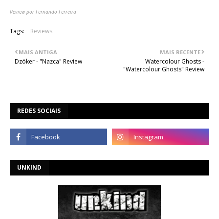
Review por Fernando Ferreira
Tags:
Reviews
MAIS ANTIGA
MAIS RECENTE
Dzöker - "Nazca" Review
Watercolour Ghosts -
"Watercolour Ghosts" Review
REDES SOCIAIS
UNKIND