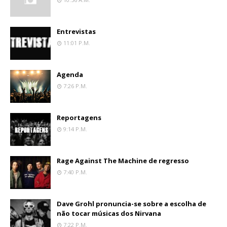
Entrevistas
11:01 P.m.
Agenda
7:26 P.m.
Reportagens
9:14 P.m.
Rage Against The Machine de regresso
7:40 P.m.
Dave Grohl pronuncia-se sobre a escolha de
não tocar músicas dos Nirvana
7:22 P.m.