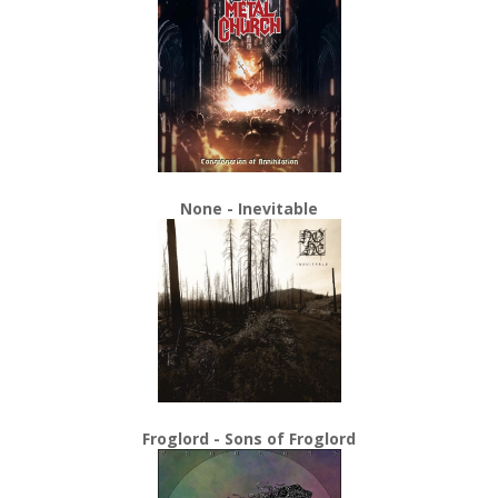
None - Inevitable
Froglord - Sons of Froglord