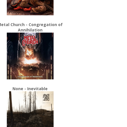
etal Church - Congregation of
Annihilation
None - Inevitable