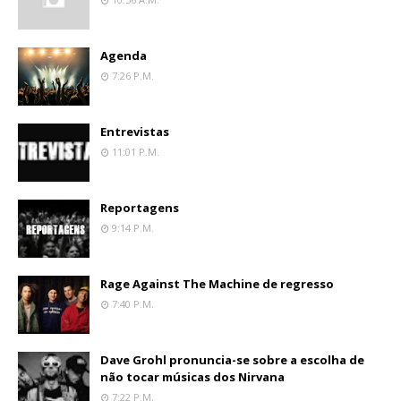
Agenda
7:26 P.m.
Entrevistas
11:01 P.m.
Reportagens
9:14 P.m.
Rage Against The Machine de regresso
7:40 P.m.
Dave Grohl pronuncia-se sobre a escolha de
não tocar músicas dos Nirvana
7:22 P.m.