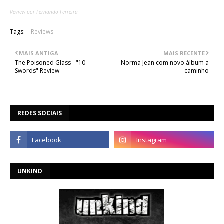
Review por Fernando Ferreira
Tags:
Reviews
MAIS ANTIGA
MAIS RECENTE
The Poisoned Glass - "10
Norma Jean com novo álbum a
Swords" Review
caminho
REDES SOCIAIS
UNKIND