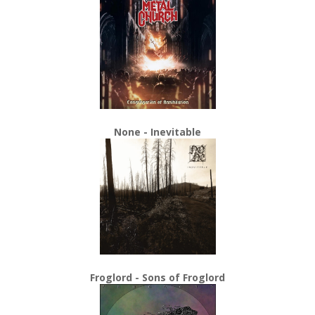
None - Inevitable
Froglord - Sons of Froglord