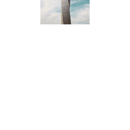
O que é que a década de oitenta tem de tão mágico que faz
com que todos aqueles que nela tiveram alguns dos seus
melhores ou mais marcantes (ou ambos) da sua vida fiquem
nostálgicos? Bem provavelmente será uma questão de
perspectiva, já que sou um filho dessa mesma década e um
ínicio como o deste álbum, logo com o tema título, remeta
para os melhores momentos musicais dessa mesma década,
onde havia uma certa magia nos sintetizadores e não era
automaticamente a noção de se estar a ouvir música de
plástica e pré-fabricada. Não pelo menos em todos os casos.
Mas já estamos a divagar. Voltemos ao assunto.
"Safe Haven". O tema. Enorme. Um tema instrumental (aliás,
como todos os outros) que se fosse a encaixar hoje numa
categoria, teriamos que pegar sem dúvida no pós-rock
embora isso seja forçasamente enganador e redutor. Não é