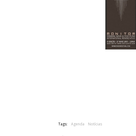
A 2ª edição do festival Monitor - 
organizado pela Fade In, terá lugar no 
Acima pode ser visualizado o cartaz 
nomes: Rendez-Vous, Sidney Valette, 
Poison Point.
Já é possível a reserva e compra de bil
Tags:
Agenda
Notícias