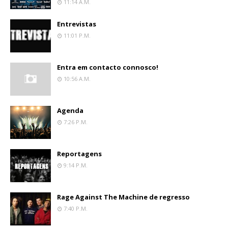
11:14 A.m.
Entrevistas
11:01 P.m.
Entra em contacto connosco!
10:56 A.m.
Agenda
7:26 P.m.
Reportagens
9:14 P.m.
Rage Against The Machine de regresso
7:40 P.m.