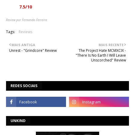
Nota:
7.5/10
Review por Fernando Ferreira
Tags:
Reviews
MAIS ANTIGA
MAIS RECENTE
Unrest - "Grindcore" Review
The Project Hate MCMXCIX -
"There Is No Earth I Will Leave
Unscorched" Review
REDES SOCIAIS
UNKIND