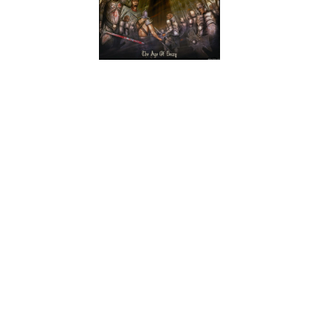
Ora aí está algo original, uma banda de black metal com
consciência social e ambiental. Já se sabia que os Signs Of
Darkness eram anti-fascistas e anti-racistas, o que é
igualmente estranho para uma banda de black metal, no
entanto, estranho é diferente de impossível. Assim sendo este
quarto trabalho por parte da banda belga que surge de
rompante para quem já se esquecia que eles existiam (o
último álbum foi lançado em 2008 e o seu último lançamento
foi o EP "Apostate" em 2001), foca-se num único conceito, a
acusação e condenação da humanidade pelos problemas
ambientais do planeta Terra.
Dito desta forma até promete e de certa forma até cumpre,
mas tendo em cotna que continuamos a falar de black metal,
não se consegue discernir muito bem o que J. (baixista e
vocalista) vocifera, mas ao consultar as letras podemos