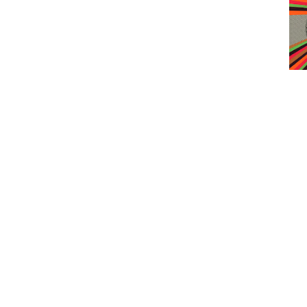
Alguém presente na sala sabe quem 
verdade é que são uma das entidades 
Curran, que larga o baixo para aqui se
esste novo projecto ia pelos caminhos
faixa que não atinge três minutos com
mundo está cansado, portanto, o negó
"The Life In Pink" nos traz.
Um baixo possante - a cargo de Andre
bateria frenética e irrequieta - a carg
implacável quando o objectivo é junta
raiva e inconformidade mas não daquel
é a alternativa, aquela que foi lev
potência, mas sem propriamente a ap