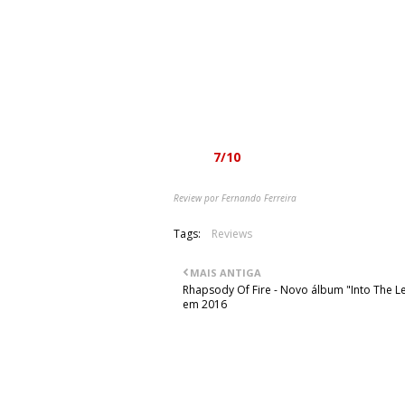
Ao contrário de muitas bandas raivo
nos dois temas mais longos - aliás, s
nos provam que a banda sabe bem o 
sua demanda rock. É um álbum desagra
assim apelativo e viciante. Para os qu
começar por aqui. "Wronger" é coisa 
Barulhento, visceral. Rock. Tal como g
Nota:
7/10
Review por Fernando Ferreira
Tags:
Reviews
MAIS ANTIGA
Rhapsody Of Fire - Novo álbum "Into The L
em 2016