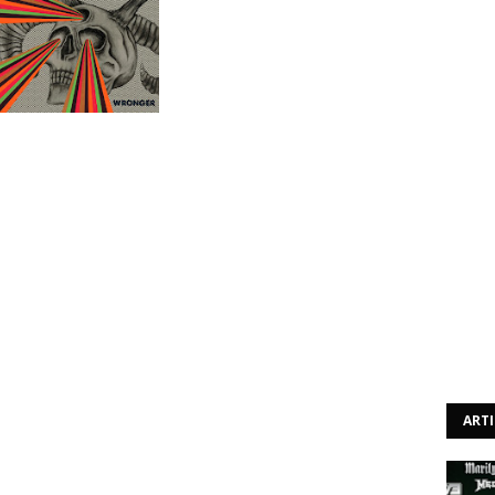
são os Unsane? Provavelmente não serão muitos, mas a
de culto do noise rock e é deles que vem o senhor Dave
 voltar para a voz e guitarras. Caso houvessem dúvidas se
 da barulheira, bastaria a dose de chavascal em forma de
 o nome "A Great Blight". No entanto, de noise puro já o
cio aqui é mesmo noise rock, que é precisamente o que
w Schneider que também dá uma ajudinha na voz - e uma
o de Jim Paradise - é a fórmula para se ter um power trio
r punk, hardcore, rock e claro, noise. Há por aqui muita
a que se traduz em blastbeats e guturais. A fórmula aqui
ART
ada ao mainstream com álbuns como "In Utero". É essa
roximação pop que era comum nos Nirvana.