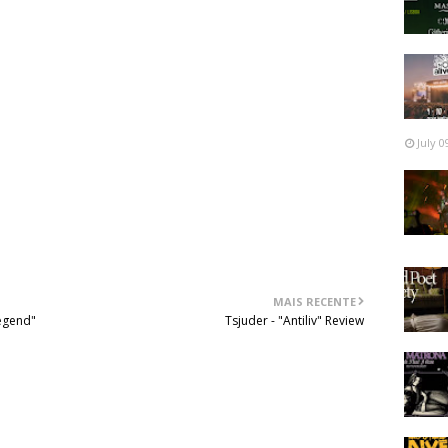
sas, a banda nunca se perde nos seus devaneios, mesmo
ão esses mesmo, "Bet It all On Black" e "Donnybrook" que
que quer e que nem as experimentações a demovem da
dável, como é suposto ser todo o noise rock, mas ainda
e não gostam muito deste tipo de coisa, até podem tentar
para converter até mesmo os mais teimosos e cépticos.
ostamos.
July 0
MAIS RECENTE
egend"
Tsjuder - "Antiliv" Review