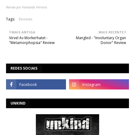
Review por Fernando Ferreira
Tags:
Reviews
MAIS ANTIGA
MAIS RECENTE
Virvel Av Morkerhatet -
Mangled - "Involuntary Organ
"Metamorphopsia" Review
Donor" Review
REDES SOCIAIS
UNKIND