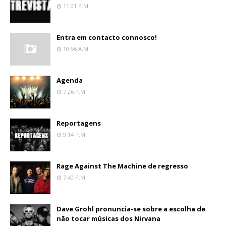
11:01 P.m.
Entra em contacto connosco!
10:56 A.m.
Agenda
7:26 P.m.
Reportagens
9:14 P.m.
Rage Against The Machine de regresso
7:40 P.m.
Dave Grohl pronuncia-se sobre a escolha de
não tocar músicas dos Nirvana