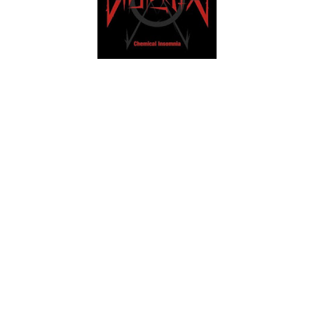
Apesar de ter sido lançado já no ano passado, faz todo o
sentido que ainda falemos desta estreia discográfica, feita em
nome próprio, pelos noruegueses Violent X que fazem um
híbrido muito interessante entre o thrash e o death metal - e
nomes como The Haunted, Hatesphere e outros parecidos
podem surgir imediatamente em mente, mas existem aqui
muitos mais detalhes que nos apontam noutra direcção onde
existe uma riqueza maior do que aquele que seria de supor.
Pormenores de guitarra que não estariam muito desfazados
de propostas mais técnicas.
Assim, tão depressa a banda nos injecta com um groove
muito próprio, quase corriqueiro, do thrash/death metal como
aquele que é sugerido na "Disruptor Of Worlds", como
também cria ambientes mais densos, lentos e claustrofóbicos
como na "Sunday" e as duas facetas complementam-se