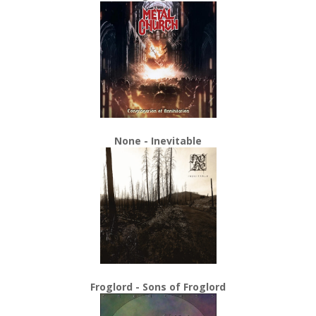
None - Inevitable
Froglord - Sons of Froglord