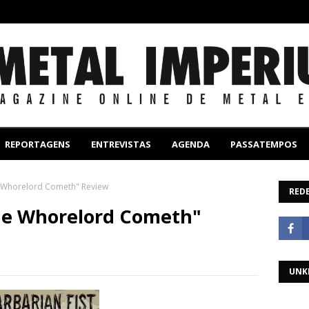
REPORTAGENS
ENTREVISTAS
AGENDA
PASSATEMPOS
he Whorelord Cometh" Review
REDE
The Whorelord Cometh"
UNK