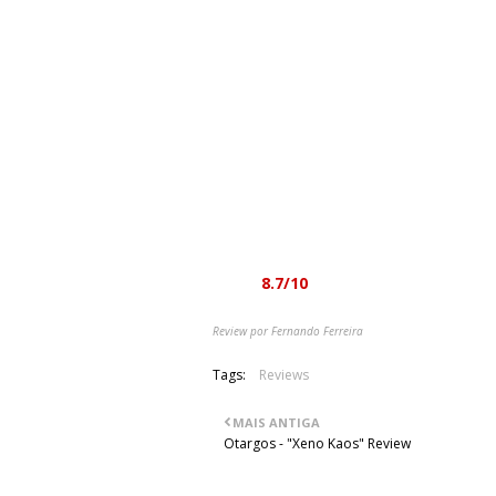
música flui tão bem, de forma tão pe
minutos e a voz ainda não surgiu. Co
não são necessárias. E não são mesmo.
Basicamente, todos os fãs da música
metal clássico, encontrará aqui quat
quando chega ao final, descobre-se 
Ver isto ao vivo deverá ser uma prior
disco. E se eles conseguirem passar 
então está aqui uma banda enorme. A
stoner/doom, isto se conseguirem passa
Nota:
8.7/10
Review por Fernando Ferreira
Tags:
Reviews
MAIS ANTIGA
Otargos - "Xeno Kaos" Review