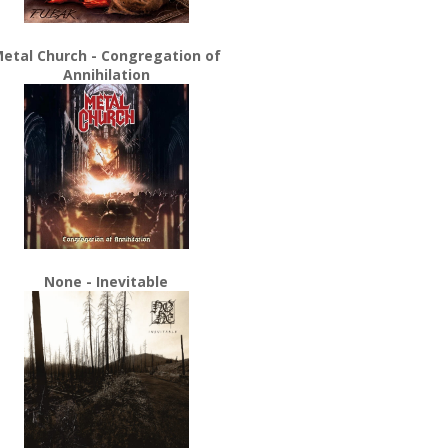
etal Church - Congregation of
Annihilation
None - Inevitable