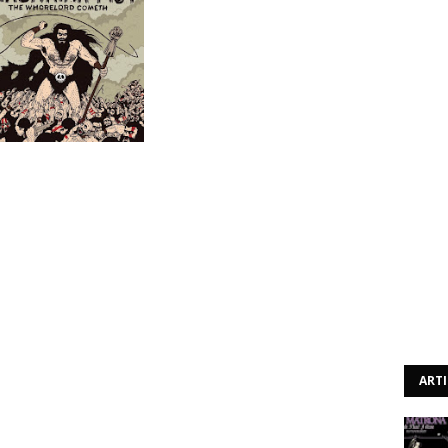
toner/doom/sludge? Aparentemente para os noruegueses
á que esse é o imaginário que popula por esta estreia
re pensei em sonoridades como a de Amon Amarth ou
indicada a esta temática. Gostos. Adiante. Este "The
ema título em que tem um sample do filme de 1981,
 revela um doomaço de qualidade insuspeita. Para quem
deixará completamente rendido.
longos temas, e não contando com os fanáticos doom,
car de parte por quem teme a repetição ou simples
ART
certa imparcialidade da nossa parte, mas a verdade é que
m ninja, ou seja, nem se dá por ele. Se pegarmos em "No
doravelmente estúpido!), temos o exemplo perfeito. A