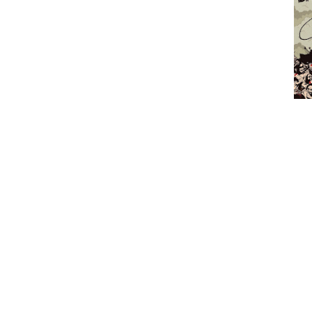
Qual a relação entre o Conan e o s
Barbarian Fist, a relação é íntima j
discográfica. Pessoalmente, semp
Manowar (antigo, claro) como mais 
Whorelord Cometh" começa com o t
"Conan E Os Bárbaros" mas que sendo
gosta de doom, este é um tema que o 
Composto por quatro temas, quatro 
este poderia ser um álbum a colo
aborrecimento. Talvez exista aqui uma 
este trabalho flui com uma graça de u
Brakes On The Rape Train" (título a