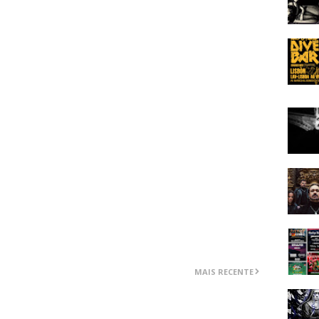
rfeita que sem se dar conta vemos que já passaram cinco
mo se fosse uma jam inspiradíssima em que as palavras
 É daquelas músicas que poderia continuar para sempre.
 da década de setenta, do proto-heavy metal e do doom
ro razões para gastar quarenta minutos da sua vida. E
que não foram quarenta minutos gastos mas sim ganhos.
idade para quem fica impressionado com o que se ouve em
em cima de um palco metade do que passam neste disco,
ltamente recomendado para os amantes e estudiosos do
r pela capa horrível.
MAIS RECENTE