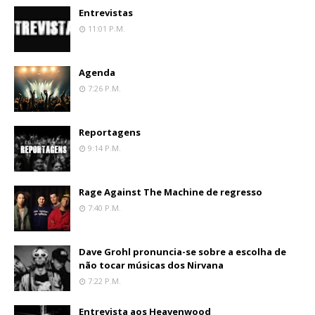
Entrevistas
11:01 P.m.
Agenda
7:26 P.m.
Reportagens
9:14 P.m.
Rage Against The Machine de regresso
7:40 P.m.
Dave Grohl pronuncia-se sobre a escolha de
não tocar músicas dos Nirvana
7:22 P.m.
Entrevista aos Heavenwood