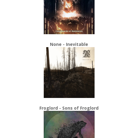
None - Inevitable
Froglord - Sons of Froglord