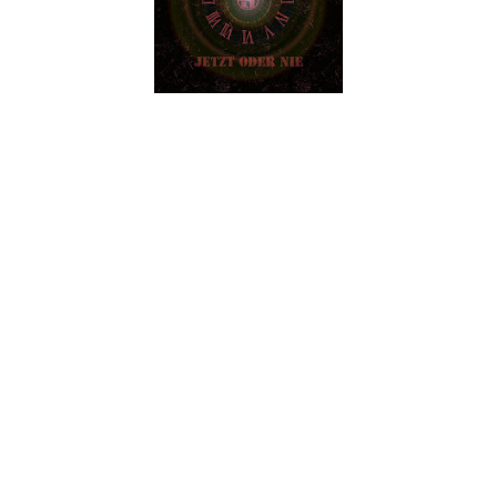
Ao ver o título, o amigo leitor provavelmente estará a pensar -
"pronto, lá vem este fazer comparações parvas com os
Rammstein só por causa de cantarem em alemão". E não será
por acaso que pensam algo assim, porque é realmente algo
que acontece algumas vezes, sempre que surge uma banda
alemã a cantar em alemão. Neste caso, teremos que resistir a
essa tentação de seguir pelo facilitismo e até somos ajudados
porque os Unherz nem andam muito pelas sonoridades
electrónicas e baseiam o seu som mais no rock/hard'n'heavy
propriamente dito.
O tema título que abre o trabalho é um excelente exemplo em
como o ponto forte da banda é mesmo a melodia e os
refrões pegajosos. Sim, cantam em alemão e têm refrões se
colam aos ouvidos e à cabeça por consequência. Só por isso
já merecem muito mérito. Diz o comunicado de imprensa que