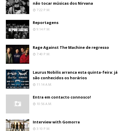
não tocar músicas dos Nirvana
7:22 P.m.
Reportagens
9:14 P.m.
Rage Against The Machine de regresso
7:40 P.m.
Laurus Nobilis arranca esta quinta-feira: já
são conhecidos os horários
11:14 A.m.
Entra em contacto connosco!
10:56 A.m.
Interview with Gomorra
3:10 P.m.