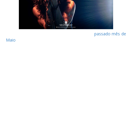
Os RavenEye estrearam-se no nosso país no
passado mês de
Maio
, aquando da abertura do concerto de Aerosmith. À
semelhança dessa data, a banda conquistou o público
português e mostrou-se com uma energia bastante
contagiante, mesmo tendo acabado de conduzir quase trinta
horas desde o último concerto (em Munique) até Lisboa,
como os próprios referiram.
No primeiro tema, “Come With Me”, o público já batia palmas.
Logo a seguir, em “Hate”, o vocalista e guitarrista Oli Brown já
estava nas grades com o público. “Who are you to me?”,
cantava Oli em “Hero”, um dos temas mais aplaudidos da
noite, a par de “Hey Hey Yeah”. Neste último, o público foi
convidado a cantar e, também como no concerto em Maio,
Oli subiu às cavalitas do baixista Aaron Spiers e ali ficaram os
dois a tocar. A atuação termina com Aaron a cumprimentar