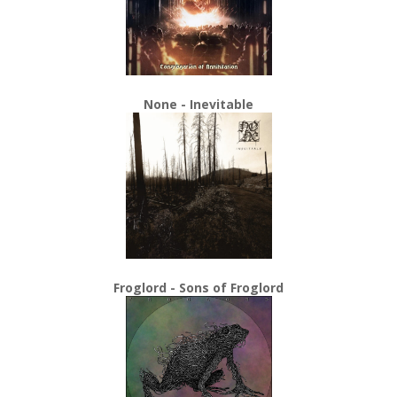
None - Inevitable
Froglord - Sons of Froglord