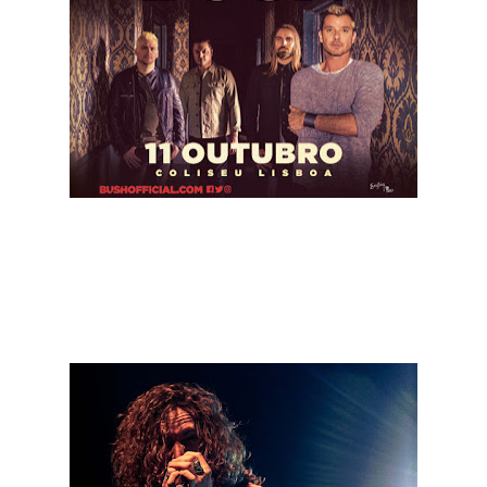
Os britânicos Bush regressaram a Portugal, para aquele que
foi o último concerto da digressão europeia de apresentação
do mais recente álbum da banda, “Black and White Rainbows”.
A primeira parte da noite esteve a cargo dos também
britânicos RavenEye.